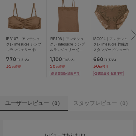
IBB107｜アンテシュ
IBB108｜アンテシュ
ISC004｜アンテシュ
クレ intesucre シンプ
クレ intesucre シンプ
クレ intesucre 竹繊維
ルランジェリー 竹繊
ルランジェリー 竹繊
スタンダードショーツ
維 チューブブラ
維 チューブトップ(ベ
770
1,100
660
円
(税込)
円
(税込)
円
(税込)
アトップ)
35
50
30
pt獲得
pt獲得
pt獲得
ユーザーレビュー
（0）
スタッフレビュー
（0）
レビューはありません。