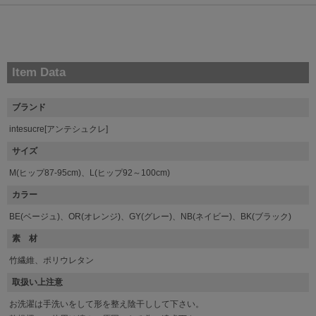
Item Data
ブランド
intesucre[アンテシュクレ]
サイズ
M(ヒップ87-95cm)、L(ヒップ92～100cm)
カラー
BE(ベージュ)、OR(オレンジ)、GY(グレー)、NB(ネイビー)、BK(ブラック)
素 材
竹繊維、ポリウレタン
取扱い上注意
お洗濯は手洗いをして形を整え陰干しして下さい。