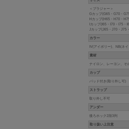
サイズ
＜ブラジャー＞
Gカップ(G65・G70・G7
Hカップ(H65・H70・H7
Iカップ(I65・I70・I75・I8
Jカップ(J65・J70・J75
カラー
IV(アイボリー)、NB(ネ
素材
ナイロン、レーヨン、そ
カップ
パッド付き(取り外し可)
ストラップ
取り外し不可
アンダー
後ろホック2段3列
取り扱い上注意