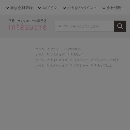
新規会員登録
ログイン
オカダヤポイント
会社情報
下着・ランジェリーの専門店
>
>
ホーム
ブランド
intesucre
>
>
ホーム
ブラタイプ
3/4カップ
>
>
>
ホーム
大きいサイズ
ブラジャー
アンダー80cm以上
>
>
>
ホーム
大きいサイズ
ブラジャー
Ｆカップ以上