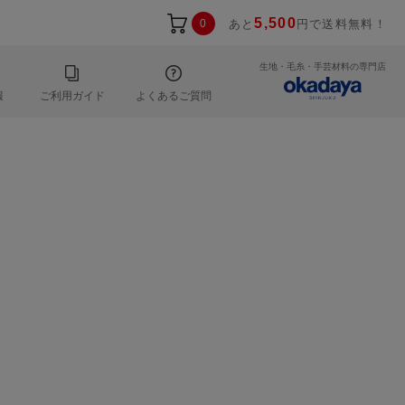
5,500
0
あと
円で送料無料！
生地・毛糸・手芸材料の専門店
報
ご利用ガイド
よくあるご質問