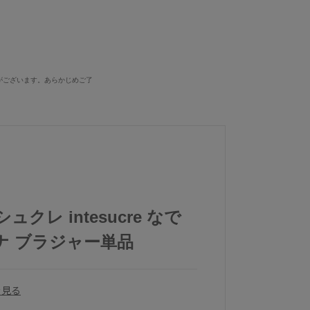
がございます。あらかじめご了
ュクレ intesucre なで
ナ ブラジャー単品
を見る