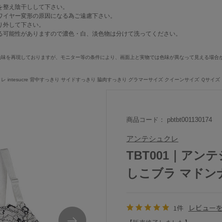
を整え陰干しして下さい。
ワイヤー変形の原因になる為ご遠慮下さい。
り外して下さい。
る可能性がありますので濃色・白、淡色物は分けて洗ってください。
色味を再現しておりますが、モニター等の条件により、画面上と実物では色味が異なって見える場合
intesucre 背中すっきり サイドすっきり 脇肉すっきり グラマーサイズ クイーンサイズ Ｑサイズ
商品コード： pbtbt001130174
アンテシュクレ
TBT001｜アンテシ
しこブラ マドン
レビュー
1件