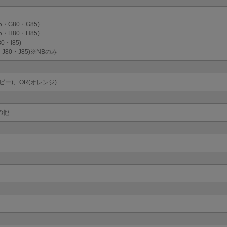
5・G80・G85)
5・H80・H85)
0・I85)
・J80・J85)※NBのみ
イビー)、OR(オレンジ)
の他