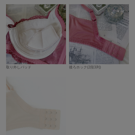
取り外しパッド
後ろホック(2段3列)