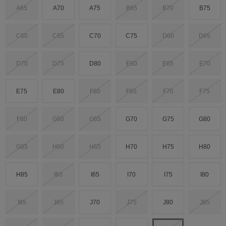
A65
A70
A75
B65
B70
B75
C60
C65
C70
C75
D60
D65
D70
D75
D80
E60
E65
E70
E75
E80
F60
F65
F70
F75
F80
G60
G65
G70
G75
G80
G85
H60
H65
H70
H75
H80
H85
I60
I65
I70
I75
I80
I85
J65
J70
J75
J80
J85