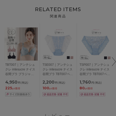
RELATED ITEMS
関連商品
TBT007｜アンテシュ
TSE007｜アンテシュ
TSP007｜アンテシュ
クレ intesucre ナイス
クレ intesucre ナイス
クレ intesucre ナイス
谷間ブラ ブラジャー
谷間ブラ TBT007ペア
谷間ブラ TBT007ペア
単品 くっきり谷間メ
いつでも使えるサニタ
スタンダードショーツ
4,950
2,200
1,760
円
(税込)
円
(税込)
円
(税込)
イク CDEFGHIJカッ
リー サニタリーショ
M/L/LL
225
100
80
プ アンダー
ーツ 総レース M/L/LL
pt獲得
pt獲得
pt獲得
65/70/75/80cm
レビュー