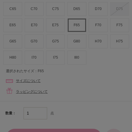
C65
C70
C75
D65
D70
D75
E65
E70
E75
F65
F70
F75
G65
G70
G75
G80
H70
H75
H80
I70
I75
I80
選択されたサイズ：F65
サイズについて
ラッピングについて
点
数量：