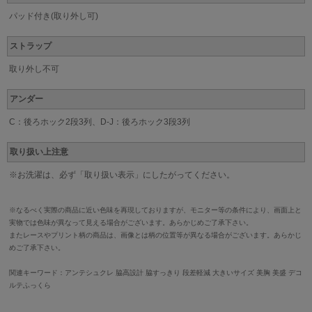
パッド付き(取り外し可)
ストラップ
取り外し不可
アンダー
C：後ろホック2段3列、D-J：後ろホック3段3列
取り扱い上注意
※お洗濯は、必ず「取り扱い表示」にしたがってください。
※なるべく実際の商品に近い色味を再現しておりますが、モニター等の条件により、画面上と
実物では色味が異なって見える場合がございます。あらかじめご了承下さい。
またレースやプリント柄の商品は、画像とは柄の位置等が異なる場合がございます。あらかじ
めご了承下さい。
関連キーワード：アンテシュクレ 脇高設計 脇すっきり 段差軽減 大きいサイズ 美胸 美盛 デコ
ルテふっくら