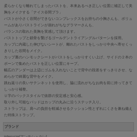
柔らかくなり離れてしまったバストを、本来あるべき正しい位置に補正して美
胸をメイクする「ナイス谷間ブラ」
バストが小さく谷間ができないコンプレックスをお持ちの小胸さんも、ボリュ
ームがありバストラインが崩れがちなグラマーさんも、
バランスの取れた美胸を実感して頂けます。
バストトップと鎖骨を繋げるゴールデントライアングルパターンを採用。
カップに内蔵した伸びないシートが、離れたバストをしっかり中央へ寄せくっ
きりした谷間をメイク。
カップ裏のハンモックシートがバストをしっかりすくい上げ、サイドの２本の
ボーンで集めたバストを正しい位置にキープ。
幅広のアンダーは上辺にゴムを入れないことで背中の段差をすっきりさせ、な
めらかで綺麗な背中をメイク。
跳ね返りの良いサテンネットを使用し、脇に流れがちなお肉を前に持ってきて
しっかり補整。
Ｕ字のバックスタイルで抜群の安定感と安心感。
取り外し可能なパッドはカップの丸みに沿うステッチ入り。
ストラップは、肩への負担を軽減させるクッション性とずれにくさを兼ね備え
た特殊ストラップ。
ブランド
intesucre[アンテシュクレ]