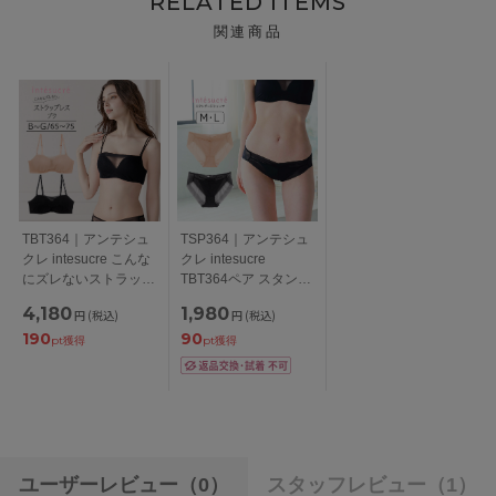
RELATED ITEMS
関連商品
TBT364｜アンテシュ
TSP364｜アンテシュ
クレ intesucre こんな
クレ intesucre
にズレないストラップ
TBT364ペア スタンダ
レスブラ prati プラテ
ードショーツ M/L
4,180
1,980
円
(税込)
円
(税込)
ィ ブラジャー単品 ナ
190
90
チュラルバストメイク
pt獲得
pt獲得
BCDEFGカップ アン
ダー65/70/75cm
ユーザーレビュー
（0）
スタッフレビュー
（1）