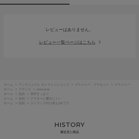
レビューはありません。
レビュー一覧ページはこちら
ホーム
>
アンテシュクレ オンラインショップ
>
ブラジャー・ブラセット
>
ブラジャー
ホーム
>
ブランド
>
intesucre
ホーム
>
目的
>
背中すっきり
ホーム
>
目的
>
アウターに響きにくい
ホーム
>
目的
>
ストラップ付け替えOKブラ
HISTORY
最近見た商品