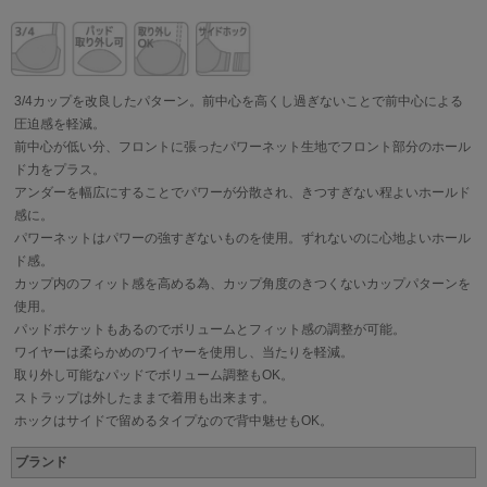
3/4カップを改良したパターン。前中心を高くし過ぎないことで前中心による
圧迫感を軽減。
前中心が低い分、フロントに張ったパワーネット生地でフロント部分のホール
ド力をプラス。
アンダーを幅広にすることでパワーが分散され、きつすぎない程よいホールド
感に。
パワーネットはパワーの強すぎないものを使用。ずれないのに心地よいホール
ド感。
カップ内のフィット感を高める為、カップ角度のきつくないカップパターンを
使用。
パッドポケットもあるのでボリュームとフィット感の調整が可能。
ワイヤーは柔らかめのワイヤーを使用し、当たりを軽減。
取り外し可能なパッドでボリューム調整もOK。
ストラップは外したままで着用も出来ます。
ホックはサイドで留めるタイプなので背中魅せもOK。
ブランド