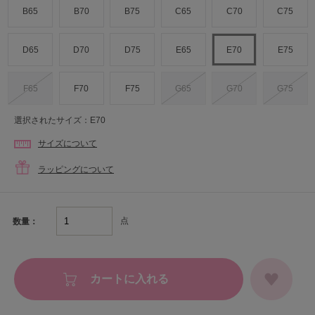
B65
B70
B75
C65
C70
C75
D65
D70
D75
E65
E70
E75
F65
F70
F75
G65
G70
G75
選択されたサイズ：E70
サイズについて
ラッピングについて
点
数量：
カートに入れる