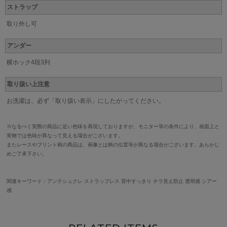
ストラップ
取り外し可
アンダー
横ホック4段3列
取り扱い上注意
お洗濯は、必ず「取り扱い表示」にしたがってください。
※なるべく実際の商品に近い色味を再現しておりますが、モニター等の条件により、画面上と
実物では色味が異なって見える場合がございます。
またレースやプリント柄の商品は、画像とは柄の位置等が異なる場合がございます。あらかじ
めご了承下さい。
関連キーワード：
アンテシュクレ ストラップレス 背中すっきり チラ見え防止 透明感 シアー
感