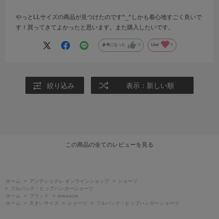
やっとLLサイズの商品が見つけたのです^_^しかも着心地すごく良いで
す！買ってきてよかったと思います。また購入したいです。
参考になった
0
Like!
0
絞り込み
表示：新しい順
この商品の全てのレビューを見る
ホーム
>
アンテシュクレ オンラインショップ
>
ショーツ
>
フルバック・ヒップハンガーショーツ
ホーム
>
ブランド
>
intesucre
ホーム
>
大きいサイズ
>
ショーツ
>
フルバック・ヒップハンガーショーツ