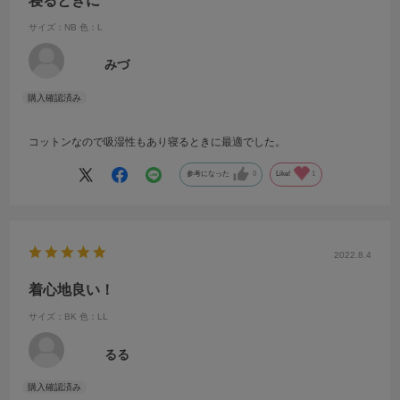
寝るときに
サイズ：NB
色：L
みづ
コットンなので吸湿性もあり寝るときに最適でした。
参考になった
0
Like!
1
2022.8.4
着心地良い！
サイズ：BK
色：LL
るる