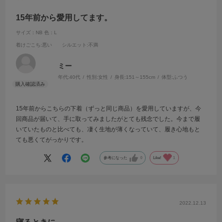
15年前から愛用してます。
サイズ：NB
色：L
着けごこち
:悪い
シルエット
:不満
ミー
年代:
40代
性別:
女性
身長:
151～155cm
体型:
ふつう
15年前からこちらの下着（ずっと同じ商品）を愛用していますが、今
回商品が届いて、手に取ってみましたがとても残念でした。今まで履
いていたものと比べても、凄く生地が薄くなっていて、履き心地もと
ても悪くてがっかりです。
参考になった
0
Like!
1
2022.12.13