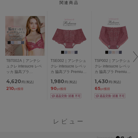
関連商品
TBT002A｜アンテシ
TSE002｜アンテシュ
TSP002｜アンテシュ
ュクレ intesucre レベ
クレ intesucre レベッ
クレ intesucre レベッ
ッカ 脇高ブラ
カ 脇高ブラ Premium
カ 脇高ブラ Premium
Premium ブラジャー
いつでも使えるサニタ
スタンダードショーツ
4,620
1,980
1,430
円
(税込)
円
(税込)
円
(税込)
単品 ふっくらデコル
リーショーツ
S/M/L/LL/3L
210
90
65
テメイク
S/M/L/LL
pt獲得
pt獲得
pt獲得
ABCDEFGHIJKカップ
アンダー
60/65/70/75/80/85cm
レビュー