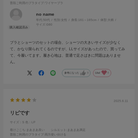
普段ご利用のブラタイプ
:ワイヤーブラ
no name
年代:
50代
性別:
女性
身長:
161～165cm
体型:
大柄
サイズ:
G80
ブラとショーツのセットの場合、ショーツの大きいサイズが少なく
て、かなり限られてくるのですが、LLサイズがあったので、買ってみ
て、今履いてます。履き心地は、普通で足さばきに問題はありませ
ん。
参考になった
0
Like!
0
2025.6.11
リピです
サイズ：S
色：LP
着けごこち
:まあまあ良い
シルエット
:まあまあ満足
普段ご利用のブラタイプ
:両方使い分ける