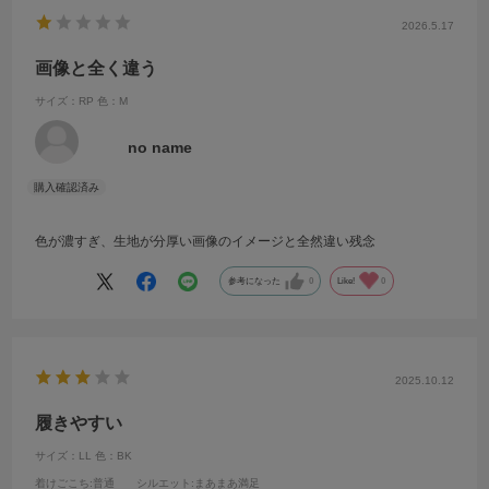
2026.5.17
画像と全く違う
サイズ：RP
色：M
no name
色が濃すぎ、生地が分厚い画像のイメージと全然違い残念
参考になった
0
Like!
0
2025.10.12
履きやすい
サイズ：LL
色：BK
着けごこち
:普通
シルエット
:まあまあ満足