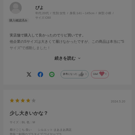
ぴよ
年代:
20代
性別:
女性
身長:
141～145cm
体型:
小柄
サイズ:
C60
実店舗で購入して良かったのでリピ買いです。
他企業のSサイズは大きくて履けなかったですが、この商品は本当に"S
サイズ"で感動しました！
続きを読む
ブラはU字ワイヤーが自分には合わないので残念ですが、L字ワイヤー
のブラもこのぐらいのサイズのショーツがセットになっていたらうれ
しいです！
参考になった
1
Like!
0
関東はなかなか行く機会がないので、関西九州方面も実店舗が増える
ことを期待しています！
2024.5.20
少し大きいかな？
サイズ：BL
色：M
着けごこち
:良い
シルエット
:まあまあ満足
普段ご利用のブラタイプ
:ワイヤーブラ