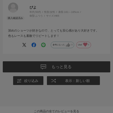
ぴよ
年代:
50代
性別:
女性
身長:
161～165cm
体型:
ふつう
サイズ:
H65
深めのショーツが好きなので、とっても安心感があり大好きです。
色もレースも素敵でリピートします！
参考になった
0
Like!
0
もっと見る
絞り込み
表示：新しい順
この商品の全てのレビューを見る