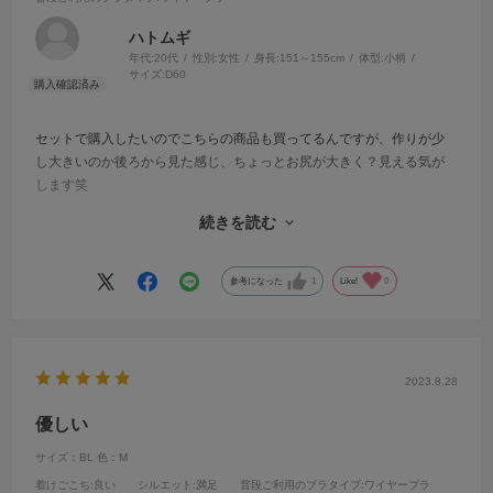
ハトムギ
年代:
20代
性別:
女性
身長:
151～155cm
体型:
小柄
サイズ:
D60
セットで購入したいのでこちらの商品も買ってるんですが、作りが少
し大きいのか後ろから見た感じ、ちょっとお尻が大きく？見える気が
します笑
もう少し可愛く見えるほうがありがたいです…
続きを読む
こちらにしか売ってないサイズをいつも購入してますが、丁寧に対応
してもらったこともありとても気に入ってます！
参考になった
1
Like!
0
いつもありがとうございます！
2023.8.28
優しい
サイズ：BL
色：M
着けごこち
:良い
シルエット
:満足
普段ご利用のブラタイプ
:ワイヤーブラ