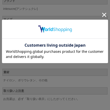
ブランド
intesucre[アンテシュクレ]
サイズ
S(ヒップ82-90cm)、M(ヒップ87-95cm)、L(ヒップ92-100cm)、LL(ヒップ97-
105cm)、3L(ヒップ102-110cm)
カラー
BK(ブラック)、GY(ブルーグレー)、LP(パウダーベージュ)、LA(ラベンダー)、
BL(ミスティブルー)、RP(ローズピンク)
※サイズによりお取扱のないカラーもございます。予めご了承ください。
素材
ナイロン、ポリウレタン、その他
取り扱い上注意
お洗濯は、必ず「取り扱い表示」にしたがってください。