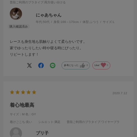
普段ご利用のブラタイプ
:両方使い分ける
にゃあちゃん
年代:
50代
身長:
166～170cm
体型:
ふつう
サイズ:
L
レースも身生地も肌触りよくて柔らかいです。
家でゆったりしたい時や寝る時にぴったり。
リピートします！
参考になった
0
Like!
0
2020.7.12
着心地最高
サイズ：M
色：GY
着けごこち
:良い
シルエット
:満足
普段ご利用のブラタイプ
:ワイヤーブラ
プリ子