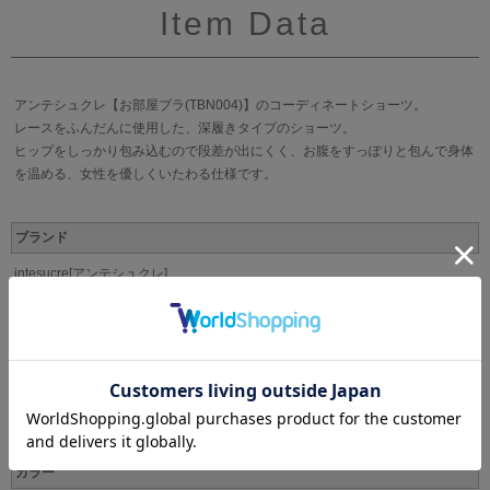
Item Data
アンテシュクレ【お部屋ブラ(TBN004)】のコーディネートショーツ。
レースをふんだんに使用した、深履きタイプのショーツ。
ヒップをしっかり包み込むので段差が出にくく、お腹をすっぽりと包んで身体
を温める、女性を優しくいたわる仕様です。
ブランド
intesucre[アンテシュクレ]
サイズ
M(ヒップ87-95cm)
L(ヒップ92-100cm)
LL(ヒップ97-105cmm)
3L(ヒップ102-110cm)
カラー