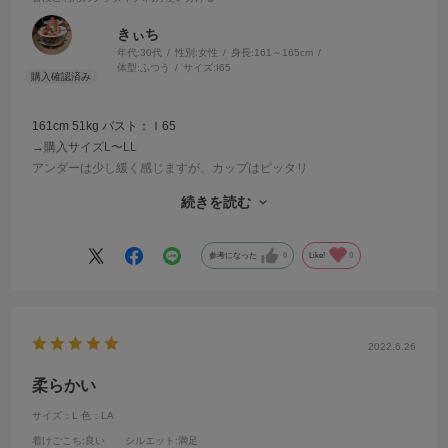
きぃち
年代:
30代
性別:
女性
身長:
161～165cm
体型:
ふつう
サイズ:
I65
161cm 51kg バスト：Ｉ65
→購入サイズL〜LL
アンダーは少し緩く感じますが、カップはピッタリ
続きを読む
前についている3段階のホックで調整が出来るので、日中は1番きつ
く、寝る前は少し緩めになど調節が出来ます！
生地もサラサラで伸びやすいので着心地も最高です。
参考になった
0
Like!
0
カラーも豊富なので、色違いで3色購入しました。
他の色も欲しいくらいお気に入りで、毎日使ってます。
2022.6.26
柔らかい
サイズ：L
色：LA
着けごこち
:良い
シルエット
:満足