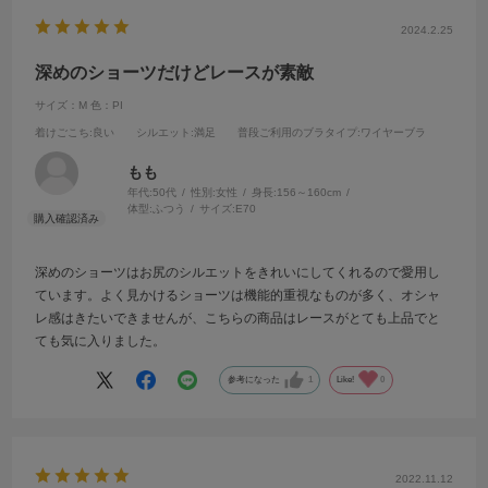
2024.2.25
深めのショーツだけどレースが素敵
サイズ：M
色：PI
着けごこち
:良い
シルエット
:満足
普段ご利用のブラタイプ
:ワイヤーブラ
もも
年代:
50代
性別:
女性
身長:
156～160cm
体型:
ふつう
サイズ:
E70
深めのショーツはお尻のシルエットをきれいにしてくれるので愛用し
ています。よく見かけるショーツは機能的重視なものが多く、オシャ
レ感はきたいできませんが、こちらの商品はレースがとても上品でと
ても気に入りました。
参考になった
1
Like!
0
2022.11.12