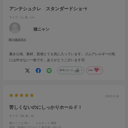
アンテシュクレ スタンダードショｰｯ
サイズ：LL
色：LA
猫ニャン
履き心地、素材、質感とても気に入っています。ゴムアレルギーの私
には外せない一枚です。ありがとうございます😊
参考になった
2
Like!
0
2022.8.19
苦しくないのにしっかりホールド！
サイズ：BK
色：M
着けごこち
:良い
シルエット
:満足
普段ご利用のブラタイプ
:両方使い分ける