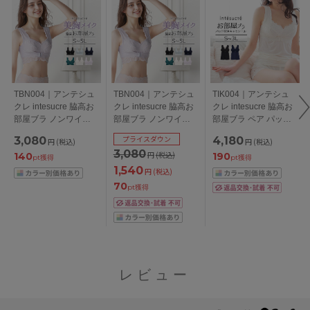
TBN004｜アンテシュ
TBN004｜アンテシュ
TIK004｜アンテシュ
クレ intesucre 脇高お
クレ intesucre 脇高お
クレ intesucre 脇高お
部屋ブラ ノンワイヤ
部屋ブラ ノンワイヤ
部屋ブラ ペア パッド
ーブラジャー カップ
ーブラジャー カップ
入りキャミソール
プライスダウン
3,080
4,180
円
(税込)
円
(税込)
付きハーフトップ ナ
付きハーフトップ ナ
S/M/L/LL/3L
3,080
円
(税込)
140
190
イトブラ 小さいサイ
イトブラ 小さいサイ
pt獲得
pt獲得
ズ 大きいサイズ S-
ズ 大きいサイズ S-
1,540
円
(税込)
M/M-L/L-LL/LL-3L/3L-
M/M-L/L-LL/LL-3L/3L-
70
pt獲得
4L/4L-5L
4L/4L-5L
レビュー