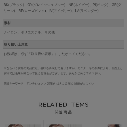
BK(ブラック)、GY(グレイッシュブルー)、NB(ネイビー)、PI(ピンク)、GR(グ
リーン)、RP(ローズピンク)、IV(アイボリー)、LA(ラベンダー)
素材
ナイロン、ポリエステル、その他
取り扱い上注意
お洗濯は、必ず「取り扱い表示」にしたがってください。
※なるべく実際の商品に近い色味を再現しておりますが、モニター等の条件により、画面上と
実物では色味が異なって見える場合がございます。あらかじめご了承下さい。
関連キーワード：アンテシュクレ 深履き はきこみ深め 段差が出にくい
RELATED ITEMS
関連商品