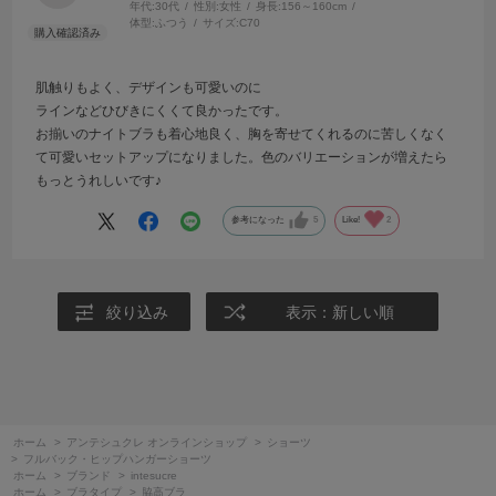
年代:
30代
性別:
女性
身長:
156～160cm
体型:
ふつう
サイズ:
C70
肌触りもよく、デザインも可愛いのに
ラインなどひびきにくくて良かったです。
お揃いのナイトブラも着心地良く、胸を寄せてくれるのに苦しくなく
て可愛いセットアップになりました。色のバリエーションが増えたら
もっとうれしいです♪
参考になった
5
Like!
2
絞り込み
表示：新しい順
ホーム
>
アンテシュクレ オンラインショップ
>
ショーツ
>
フルバック・ヒップハンガーショーツ
ホーム
>
ブランド
>
intesucre
ホーム
>
ブラタイプ
>
脇高ブラ