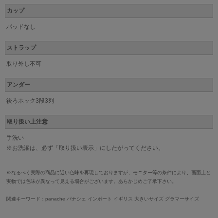
カップ
パッドなし
ストラップ
取り外し不可
アンダー
後ろホック3段3列
取り扱い上注意
手洗い
※お洗濯は、必ず「取り扱い表示」にしたがってください。
※なるべく実際の商品に近い色味を再現しておりますが、モニター等の条件により、画面上と
実物では色味が異なって見える場合がございます。あらかじめご了承下さい。
関連キーワード：panache パナシェ インポート イギリス 大きいサイズ グラマーサイズ