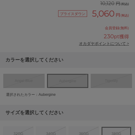
円
10,120
(税込)
5,060
プライスダウン
円
(税込)
会員登録(無料)
230
pt獲得
オカダヤポイントについて >
カラーを選択してください
Angel Blue
Tigerlily
Aubergine
選択されたカラー：Aubergine
サイズを選択してください
32GG
34GG
36GG
38GG