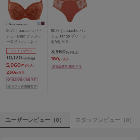
9071｜panache パナ
9073｜panache パナ
シェ Tango ブラジャ
シェ Tango ブリーフ
ー単品 バルコネット
全3色 M-XL
ブラ 全3色 J-K/65-85
プライスダウン
3,960
円
(税込)
10,120
円
(税込)
180
pt獲得
5,060
円
(税込)
230
pt獲得
ユーザーレビュー
（0）
スタッフレビュー
（0）