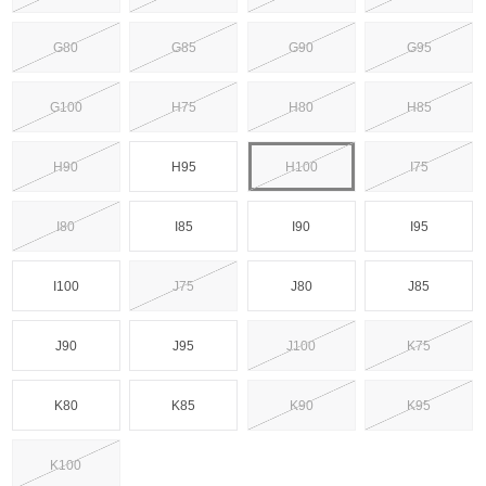
G80
G85
G90
G95
G100
H75
H80
H85
H90
H95
H100
I75
I80
I85
I90
I95
I100
J75
J80
J85
J90
J95
J100
K75
K80
K85
K90
K95
K100