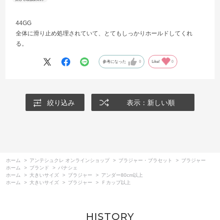
44GG
全体に滑り止め処理されていて、とてもしっかりホールドしてくれ
る。
参考になった
0
Like!
0
絞り込み
表示：新しい順
ホーム
>
アンテシュクレ オンラインショップ
>
ブラジャー・ブラセット
>
ブラジャー
ホーム
>
ブランド
>
パナシェ
ホーム
>
大きいサイズ
>
ブラジャー
>
アンダー80cm以上
ホーム
>
大きいサイズ
>
ブラジャー
>
Ｆカップ以上
HISTORY