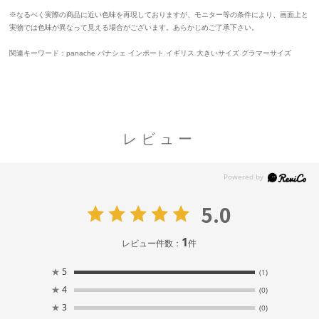
※なるべく実際の商品に近い色味を再現しておりますが、モニター等の条件により、画面上と
実物では色味が異なって見える場合がございます。あらかじめご了承下さい。
関連キーワード：panache パナシェ インポート イギリス 大きいサイズ グラマーサイズ
レビュー
5.0
1
レビュー件数：
件
★
5
(1)
★
4
(0)
★
3
(0)