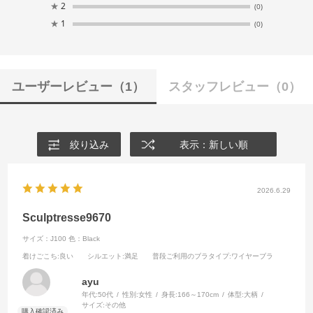
★
2
(0)
★
1
(0)
ユーザーレビュー
（1）
スタッフレビュー
（0）
絞り込み
表示：新しい順
2026.6.29
Sculptresse9670
サイズ：J100
色：Black
着けごこち
:良い
シルエット
:満足
普段ご利用のブラタイプ
:ワイヤーブラ
ayu
年代:
50代
性別:
女性
身長:
166～170cm
体型:
大柄
サイズ:
その他