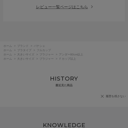
レビュー一覧ページはこちら
ホーム
>
ブランド
>
パナシェ
ホーム
>
ブラタイプ
>
フルカップ
ホーム
>
大きいサイズ
>
ブラジャー
>
アンダー80cm以上
ホーム
>
大きいサイズ
>
ブラジャー
>
Ｆカップ以上
HISTORY
最近見た商品
履歴を残さない
KNOWLEDGE