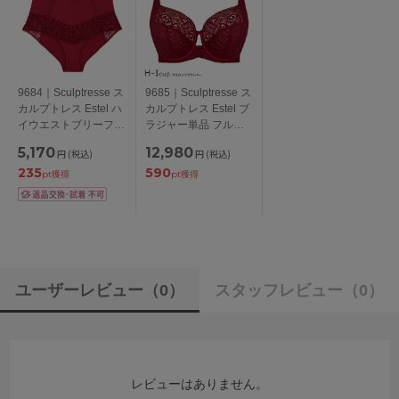
9684｜Sculptresse ス
9685｜Sculptresse ス
カルプトレス Estel ハ
カルプトレス Estel ブ
イウエストブリーフ
ラジャー単品 フルカ
全1色 XL-XXXL
ップブラ 全1色 H-
5,170
12,980
円
(税込)
円
(税込)
I/90-105
235
590
pt獲得
pt獲得
ユーザーレビュー
（0）
スタッフレビュー
（0）
レビューはありません。