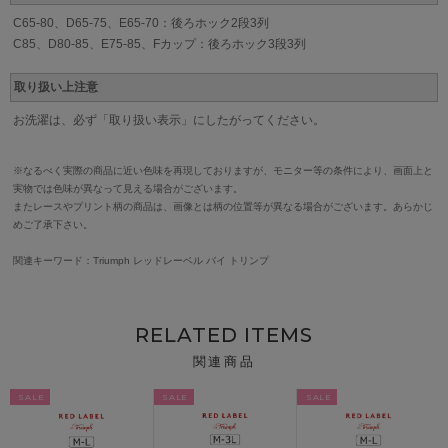
C65-80、D65-75、E65-70：後ろホック2段3列
C85、D80-85、E75-85、Fカップ：後ろホック3段3列
取り扱い上注意
お洗濯は、必ず「取り扱い表示」にしたがってください。
※なるべく実際の商品に近い色味を再現しておりますが、モニター等の条件により、画面上と
実物では色味が異なって見える場合がございます。
またレースやプリント柄の商品は、画像とは柄の位置等が異なる場合がございます。あらかじ
めご了承下さい。
関連キーワード：Triumph レッドレーベル バイ トリンプ
RELATED ITEMS
関連商品
SALE
SALE
SALE