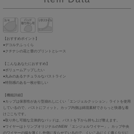
【おすすめポイント】
●デコルテふっくら
●クチナシの花と蕾のプリントとレース
【こんなあなたにおすすめ】
●ボリュームアップしたい
●丸みのあるナチュラルなバストライン
●特別感のある一枚が欲しい
【機能詳細】
●カップは保形性があり型崩れしにくい「エンジェルクッション」ライトを使用
しているので、バストにフィット。カップ内側は綿混素材でさらっと快適な着
けごこちです。
●取り外し可能な立体的なパッドは、バストを下から持ち上げ整えます。
●ワイヤーはトリンプオリジナルのNEW 「エンジェルワイヤー」。カップ中央
のワイヤーの端を薄くし外側に反らせているので、くいこみにくく痛くなりに