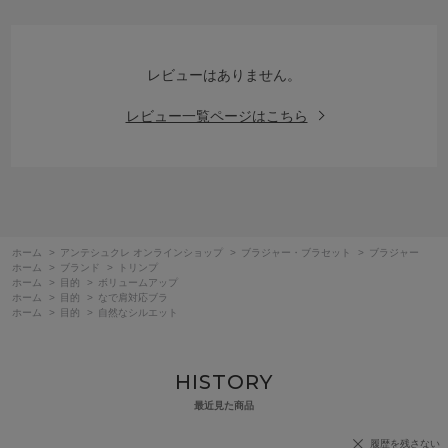
レビューはありません。
レビュー一覧ページはこちら
ホーム
>
アンテシュクレ オンラインショップ
>
ブラジャー・ブラセット
>
ブラジャー
ホーム
>
ブランド
>
トリンプ
ホーム
>
目的
>
ボリュームアップ
ホーム
>
目的
>
なで肩対応ブラ
ホーム
>
目的
>
自然なシルエット
HISTORY
最近見た商品
履歴を残さない