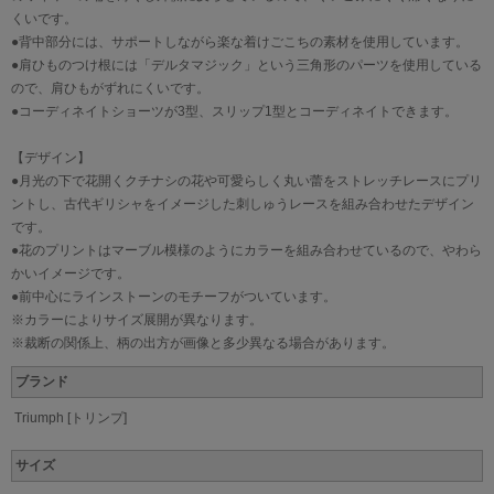
くいです。
●背中部分には、サポートしながら楽な着けごこちの素材を使用しています。
●肩ひものつけ根には「デルタマジック」という三角形のパーツを使用している
ので、肩ひもがずれにくいです。
●コーディネイトショーツが3型、スリップ1型とコーディネイトできます。
【デザイン】
●月光の下で花開くクチナシの花や可愛らしく丸い蕾をストレッチレースにプリ
ントし、古代ギリシャをイメージした刺しゅうレースを組み合わせたデザイン
です。
●花のプリントはマーブル模様のようにカラーを組み合わせているので、やわら
かいイメージです。
●前中心にラインストーンのモチーフがついています。
※カラーによりサイズ展開が異なります。
※裁断の関係上、柄の出方が画像と多少異なる場合があります。
ブランド
Triumph [トリンプ]
サイズ