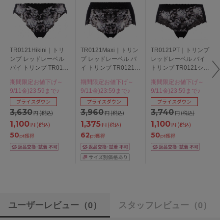
TR0121Hikini｜トリ
TR0121Maxi｜トリン
TR0121PT｜トリンプ
ンプ レッドレーベル
プ レッドレーベル バ
レッドレーベル バイ
バイ トリンプ TR0121
イ トリンプ TR0121シ
トリンプ TR0121シリ
シリーズ スタンダー
リーズ マキシショー
ーズ ボーイレングス
期間限定お値下げ～
期間限定お値下げ～
期間限定お値下げ～
ドショーツ M/L
ツ M/L/LL/3L
ショーツ M/L
9/11金)23:59まで♪
9/11金)23:59まで♪
9/11金)23:59まで♪
プライスダウン
プライスダウン
プライスダウン
3,630
3,960
3,740
円
(税込)
円
(税込)
円
(税込)
1,100
1,375
1,100
円
(税込)
円
(税込)
円
(税込)
50
62
50
pt獲得
pt獲得
pt獲得
ユーザーレビュー
（0）
スタッフレビュー
（0）