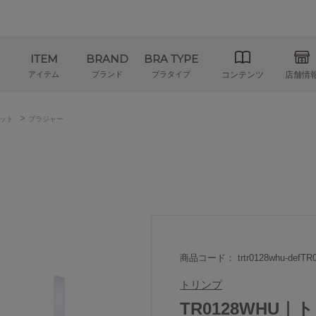
ITEM
BRAND
BRA TYPE
アイテム
ブランド
ブラタイプ
コンテンツ
店舗情
>
ット
ブラジャー
商品コード： trtr0128whu-defTR0
トリンプ
TR0128WHU