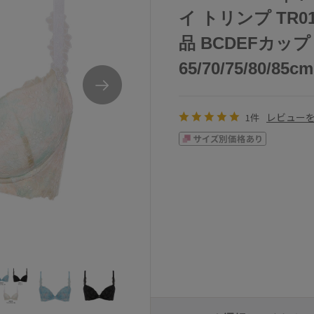
イ トリンプ TR
品 BCDEFカッ
65/70/75/80/85cm
レビュー
1件