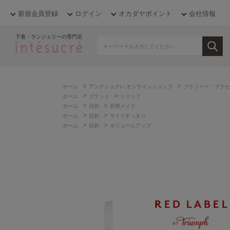
新規会員登録
ログイン
オカダヤポイント
会社情報
下着・ランジェリーの専門店
>
>
ホーム
アンテシュクレ オンラインショップ
ブラジャー・ブラセ
>
>
ホーム
ブランド
トリンプ
>
>
ホーム
目的
谷間メイク
>
>
ホーム
目的
サイドすっきり
>
>
ホーム
目的
ボリュームアップ