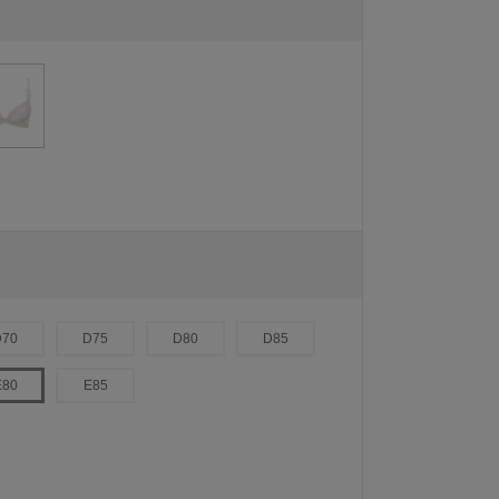
D70
D75
D80
D85
E80
E85