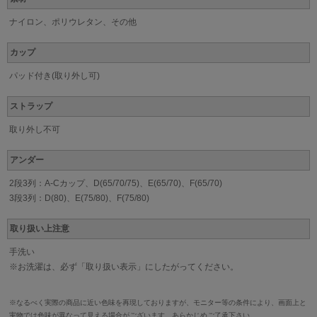
ナイロン、ポリウレタン、その他
カップ
パッド付き(取り外し可)
ストラップ
取り外し不可
アンダー
2段3列：A-Cカップ、D(65/70/75)、E(65/70)、F(65/70)
3段3列：D(80)、E(75/80)、F(75/80)
取り扱い上注意
手洗い
※お洗濯は、必ず「取り扱い表示」にしたがってください。
※なるべく実際の商品に近い色味を再現しておりますが、モニター等の条件により、画面上と
実物では色味が異なって見える場合がございます。あらかじめご了承下さい。