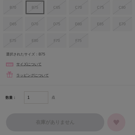
B70
B75
C65
C70
C75
C80
D65
D70
D75
D80
E65
E70
E75
E80
F70
F75
選択されたサイズ：B75
サイズについて
ラッピングについて
点
数量：
在庫がありません