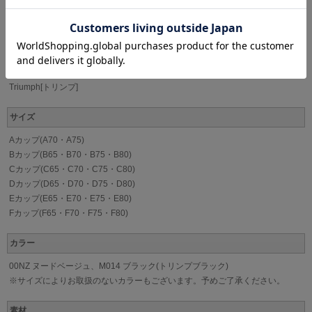
D80、EーF65-80サイズはカップサイドボーンが2本になります。
D80、E75-80、F70-80サイズは、カップ表生地サイド切替有。横流れ防止仕様
を採用しています。
ブランド
Triumph[トリンプ]
サイズ
Aカップ(A70・A75)
Bカップ(B65・B70・B75・B80)
Cカップ(C65・C70・C75・C80)
Dカップ(D65・D70・D75・D80)
Eカップ(E65・E70・E75・E80)
Fカップ(F65・F70・F75・F80)
カラー
00NZ ヌードベージュ、M014 ブラック(トリンプブラック)
※サイズによりお取扱のないカラーもございます。予めご了承ください。
素材