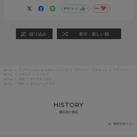
参考になった
1
Like!
0
絞り込み
表示：新しい順
ホーム
>
アンテシュクレ オンラインショップ
>
ブラジャー・ブラセット
>
ブラジャー
ホーム
>
ブランド
>
トリンプ
ホーム
>
目的
>
サイドすっきり
ホーム
>
目的
>
ボリュームアップ
HISTORY
最近見た商品
履歴を残さない