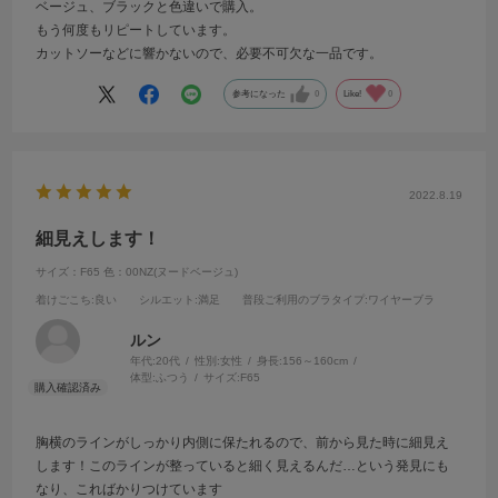
ベージュ、ブラックと色違いで購入。
もう何度もリピートしています。
カットソーなどに響かないので、必要不可欠な一品です。
参考になった
0
Like!
0
2022.8.19
細見えします！
サイズ：F65
色：00NZ(ヌードベージュ)
着けごこち
:良い
シルエット
:満足
普段ご利用のブラタイプ
:ワイヤーブラ
ルン
年代:
20代
性別:
女性
身長:
156～160cm
体型:
ふつう
サイズ:
F65
胸横のラインがしっかり内側に保たれるので、前から見た時に細見え
します！このラインが整っていると細く見えるんだ…という発見にも
なり、こればかりつけています