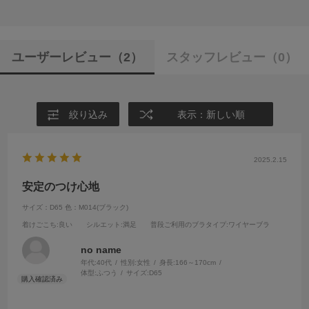
ユーザーレビュー
（2）
スタッフレビュー
（0）
絞り込み
表示：新しい順
2025.2.15
安定のつけ心地
サイズ：D65
色：M014(ブラック)
着けごこち
:良い
シルエット
:満足
普段ご利用のブラタイプ
:ワイヤーブラ
no name
年代:
40代
性別:
女性
身長:
166～170cm
体型:
ふつう
サイズ:
D65