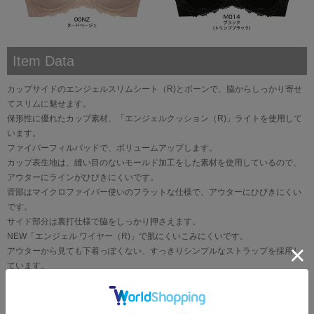
Item Data
カップサイドのエンジェルスリムシート（R)とボーンで、脇からしっかり寄せ
てスリムに魅せます。
保形性に優れたカップ素材、「エンジェルクッション（R)」ライトを使用して
います。
ファイバーフィルパッドで、ボリュームアップします。
カップ表生地は、縫い目のないモールド加工をした素材を使用しているので、
アウターにラインがひびきにくいです。
背部はマイクロファイバー使いのフラットな仕様で、アウターにひびきにくい
です。
サイド部分は裏打仕様で脇をしっかり押さえます。
NEW「エンジェル ワイヤー（R)」で肌にくいこみにくいです。
アウターから見ても下着っぽくない、すっきりシンプルなストラップを採用し
ています。
肩ひもがズレにくいデルタマジック（R)付きです。
肩ひも取り外し不可です。
F65-80サイズは背部サイドボーンが2本になります。