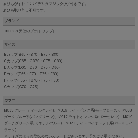
肩ひもがずれにくい“デルタマジック(R)”付きです。
肩ひも取り外し不可です。
ブランド
Triumph 天使のブラ[トリンプ]
サイズ
Bカップ(B65・(B70・B75・B80)
Cカップ(C65・CB70・C75・C80)
Dカップ(D65・D70・D75・D80)
Eカップ(E65・E70・E75・E80)
Fカップ(F65・FB70・F75・F80)
Gカップ(G70・G75)
カラー
M013 グレー(ティールグレイ)、M019 ライトピンク系(モーブローズ)、M008
ダークブルー系(パフグリーン)、M017 ライトオレンジ系(ポーセレン)、M010
ダークグリーン系(ミネラルブルー)、M021 ライトバイオレット系(パールライ
ラック)
※サイズによりお取扱のないカラーもございます。予めご了承ください。