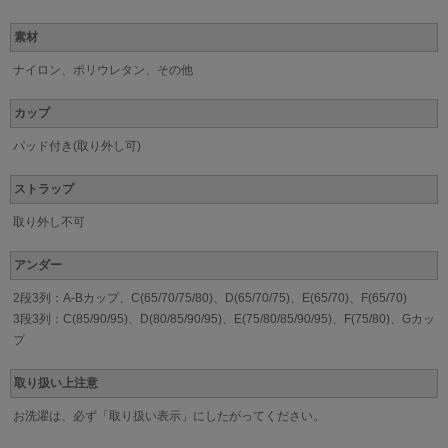
素材
ナイロン、ポリウレタン、その他
カップ
パッド付き(取り外し可)
ストラップ
取り外し不可
アンダー
2段3列：A-Bカップ、C(65/70/75/80)、D(65/70/75)、E(65/70)、F(65/70)
3段3列：C(85/90/95)、D(80/85/90/95)、E(75/80/85/90/95)、F(75/80)、Gカッ
プ
取り扱い上注意
お洗濯は、必ず「取り扱い表示」にしたがってください。