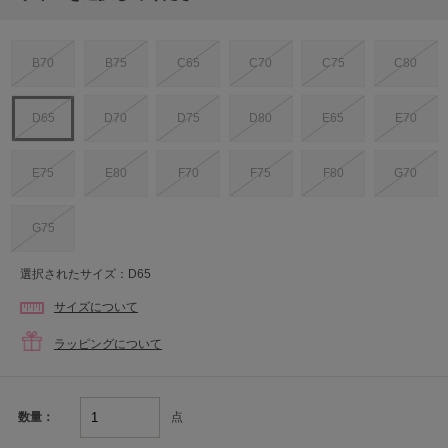
B70
B75
C65
C70
C75
C80
D65
D70
D75
D80
E65
E70
E75
E80
F70
F75
F80
G70
G75
選択されたサイズ：D65
サイズについて
ラッピングについて
点
数量：