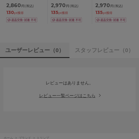
ズ スタンダードショ
ズ マキシショーツ M/L
ボーイレングスショー
2,860
2,970
2,970
円
(税込)
円
(税込)
円
(税込)
ーツ M/L/LL
ツ M/L
130
135
135
pt獲得
pt獲得
pt獲得
ユーザーレビュー
（0）
スタッフレビュー
（0）
レビューはありません。
レビュー一覧ページはこちら
ホーム
>
ブランド
>
トリンプ