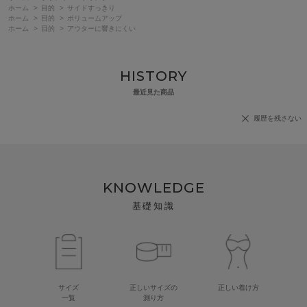
ホーム
>
目的
>
サイドすっきり
ホーム
>
目的
>
ボリュームアップ
ホーム
>
目的
>
アウターに響きにくい
HISTORY
最近見た商品
履歴を残さない
KNOWLEDGE
基礎知識
サイズ
正しいサイズの
正しい着け方
一覧
測り方