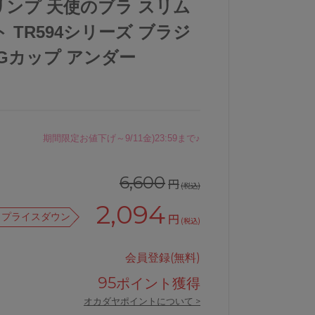
トリンプ 天使のブラ スリム
 TR594シリーズ ブラジ
FGカップ アンダー
期間限定お値下げ～9/11金)23:59まで♪
6,600
円
(税込)
2,094
プライスダウン
円
(税込)
会員登録(無料)
95
ポイント獲得
オカダヤポイントについて >