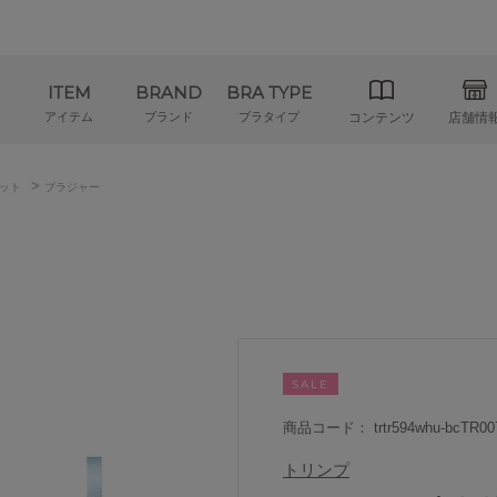
ITEM
BRAND
BRA TYPE
アイテム
ブランド
ブラタイプ
コンテンツ
店舗情
>
ット
ブラジャー
SALE
商品コード： trtr594whu-bcTR00
トリンプ