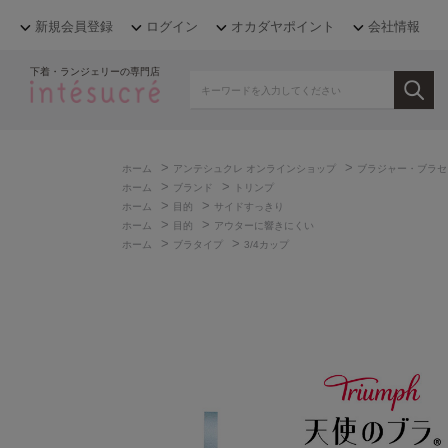
新規会員登録
ログイン
オカダヤポイント
会社情報
下着・ランジェリーの専門店
>
>
ホーム
アンテシュクレ オンラインショップ
ブラジャー・ブラセ
>
>
ホーム
ブランド
トリンプ
>
>
ホーム
目的
サイドすっきり
>
>
ホーム
目的
アウターに響きにくい
>
>
ホーム
ブラタイプ
3/4カップ