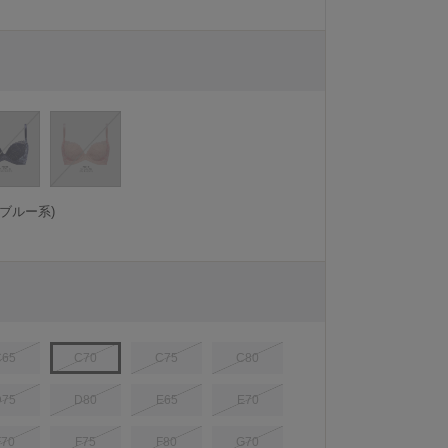
ブルー系)
C65
C70
C75
C80
D75
D80
E65
E70
F70
F75
F80
G70