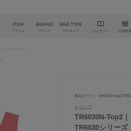
ITEM
BRAND
BRA TYPE
アイテム
ブランド
ブラタイプ
コンテンツ
店舗情
>
ット
ブラジャー
プ
商品コード： trtr6030n-top2TR01
トリンプ
TR6030N-To
TR6030シリー