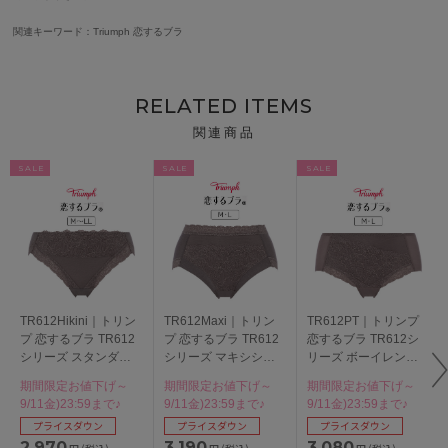
関連キーワード：Triumph 恋するブラ
RELATED ITEMS
関連商品
SALE
SALE
SALE
TR612Hikini｜トリン
TR612Maxi｜トリン
TR612PT｜トリンプ
プ 恋するブラ TR612
プ 恋するブラ TR612
恋するブラ TR612シ
シリーズ スタンダー
シリーズ マキシショ
リーズ ボーイレング
ドショーツ M/L/LL
ーツ M/L
スショーツ M/L
期間限定お値下げ～
期間限定お値下げ～
期間限定お値下げ～
9/11金)23:59まで♪
9/11金)23:59まで♪
9/11金)23:59まで♪
プライスダウン
プライスダウン
プライスダウン
2,970
3,190
3,080