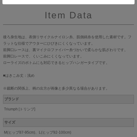
Item Data
後ろ身生地は、表側リサイクルナイロン糸、肌側綿糸を使用した素材です。フ
ラットな仕様でアウターにひびきにくくなっています。
前脚口レースは、裏マイクロファイバー糸づかいで柔らかな肌ざわりです。
前脚口レースで、くいこみにくくなっています。
ローライズのボトムにも対応できるヒップハンガータイプです。
■はきこみ丈：浅め
※裁断の関係上、柄の出方が画像と多少異なる場合があります。
ブランド
Triumph [トリンプ]
サイズ
M(ヒップ87-95cm)、L(ヒップ92-100cm)