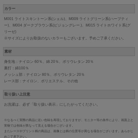
カラー
M001 ライトスキントーン系(シェル)、M009 ライトグリーン系(ハーブティ
ー)、M004 ダークブラウン系(ピジョングレー.)、M015 ライトホワイト系(グ
リーゼ)
※サイズによりお取扱のないカラーもございます。予めご了承ください。
素材
身生地：ナイロン 60％、綿 20％、ポリウレタン 20％
裏打：綿100％
メッシュ部：ナイロン 80％、ポリウレタン 20％
レース部：ナイロン、ポリエステル、その他
取り扱い上注意
お洗濯は、必ず「取り扱い表示」にしたがってください。
※なるべく実際の商品に近い色味を再現しておりますが、モニター等の条件により、画面上と
実物では色味が異なって見える場合がございます。
またレースやプリント柄の商品は、画像とは柄の位置等が異なる場合がございます。あらかじ
めご了承下さい。