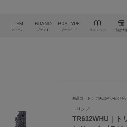
ITEM
BRAND
BRA TYPE
アイテム
ブランド
ブラタイプ
コンテンツ
店舗情
商品コード： trtr612whu-abcTR0
トリンプ
TR612WHU｜ト