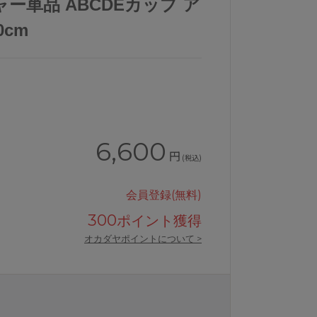
ー単品 ABCDEカップ ア
0cm
6,600
円
(税込)
会員登録(無料)
300
ポイント獲得
オカダヤポイントについて >