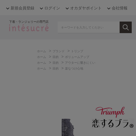
新規会員登録
ログイン
オカダヤポイント
会社情報
下着・ランジェリーの専門店
>
>
ホーム
ブランド
トリンプ
>
>
ホーム
目的
ボリュームアップ
>
>
ホーム
目的
アウターに響きにくい
>
>
ホーム
目的
楽なつけ心地