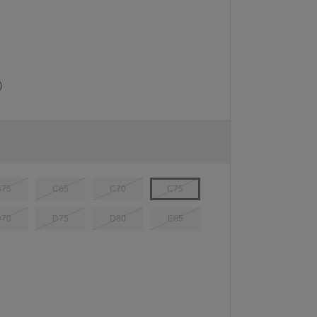
)
B75
C65
C70
C75
D70
D75
D80
E65