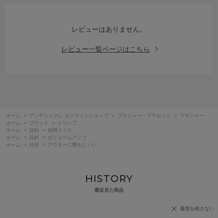
レビューはありません。
レビュー一覧ページはこちら
ホーム
>
アンテシュクレ オンラインショップ
>
ブラジャー・ブラセット
>
ブラジャー
ホーム
>
ブランド
>
トリンプ
ホーム
>
目的
>
谷間メイク
ホーム
>
目的
>
ボリュームアップ
ホーム
>
目的
>
アウターに響きにくい
HISTORY
最近見た商品
履歴を残さない