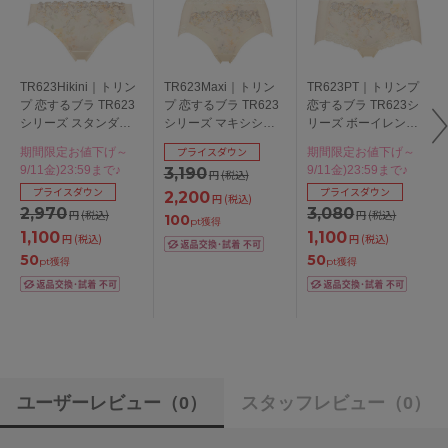
TR623Hikini｜トリン
TR623Maxi｜トリン
TR623PT｜トリンプ
プ 恋するブラ TR623
プ 恋するブラ TR623
恋するブラ TR623シ
シリーズ スタンダー
シリーズ マキシショ
リーズ ボーイレング
ドショーツ M/L
ーツ M/L
スショーツ M/L
プライスダウン
期間限定お値下げ～
期間限定お値下げ～
9/11金)23:59まで♪
9/11金)23:59まで♪
3,190
円
(税込)
プライスダウン
プライスダウン
2,200
円
(税込)
2,970
3,080
円
(税込)
円
(税込)
100
pt獲得
1,100
1,100
円
(税込)
円
(税込)
50
50
pt獲得
pt獲得
ユーザーレビュー
（0）
スタッフレビュー
（0）