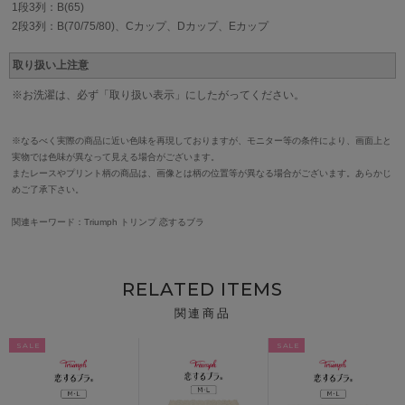
1段3列：B(65)
2段3列：B(70/75/80)、Cカップ、Dカップ、Eカップ
取り扱い上注意
※お洗濯は、必ず「取り扱い表示」にしたがってください。
※なるべく実際の商品に近い色味を再現しておりますが、モニター等の条件により、画面上と
実物では色味が異なって見える場合がございます。
またレースやプリント柄の商品は、画像とは柄の位置等が異なる場合がございます。あらかじ
めご了承下さい。
関連キーワード：Triumph トリンプ 恋するブラ
RELATED ITEMS
関連商品
SALE
SALE