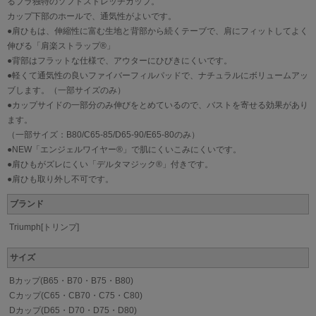
るブラ独特のソフトストレッチカップ。
カップ下部のホールで、通気性がよいです。
●肩ひもは、伸縮性に富む生地と背部から続くテーブで、肩にフィットしてよく
伸びる「肩楽ストラップ®」
●背部はフラットな仕様で、アウターにひびきにくいです。
●軽くて通気性の良いファイバーフィルパッドで、ナチュラルにボリュームアッ
ブします。（一部サイズのみ）
●カップサイドの一部分のみ伸びをとめているので、バストを寄せる効果があり
ます。
（一部サイズ：B80/C65-85/D65-90/E65-80のみ）
●NEW「エンジェルワイヤー®」で肌にくいこみにくいです。
●肩ひもがズレにくい「デルタマジック®」付きです。
●肩ひも取り外し不可です。
ブランド
Triumph[トリンプ]
サイズ
Bカップ(B65・B70・B75・B80)
Cカップ(C65・CB70・C75・C80)
Dカップ(D65・D70・D75・D80)