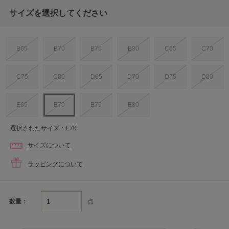
サイズを選択してください
B65
B70
B75
B80
C65
C70
C75
C80
D65
D70
D75
D80
E65
E70
E75
E80
選択されたサイズ：E70
サイズについて
ラッピングについて
点
数量：