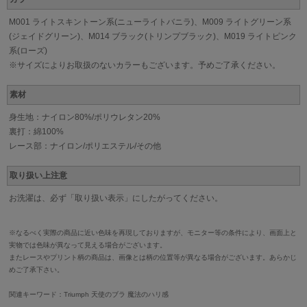
M001 ライトスキントーン系(ニューライトバニラ)、M009 ライトグリーン系
(ジェイドグリーン)、M014 ブラック(トリンプブラック)、M019 ライトピンク
系(ローズ)
※サイズによりお取扱のないカラーもございます。予めご了承ください。
素材
身生地：ナイロン80%/ポリウレタン20%
裏打：綿100%
レース部：ナイロン/ポリエステル/その他
取り扱い上注意
お洗濯は、必ず「取り扱い表示」にしたがってください。
※なるべく実際の商品に近い色味を再現しておりますが、モニター等の条件により、画面上と
実物では色味が異なって見える場合がございます。
またレースやプリント柄の商品は、画像とは柄の位置等が異なる場合がございます。あらかじ
めご了承下さい。
関連キーワード：Triumph 天使のブラ 魔法のハリ感