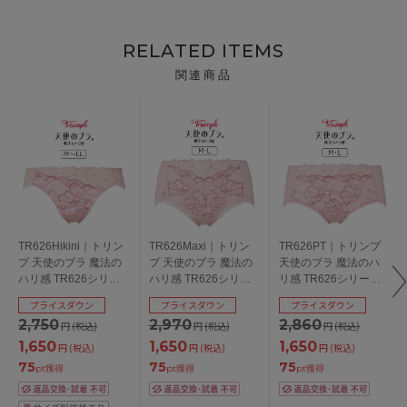
RELATED ITEMS
関連商品
TR626Hikini｜トリン
TR626Maxi｜トリン
TR626PT｜トリンプ
プ 天使のブラ 魔法の
プ 天使のブラ 魔法の
天使のブラ 魔法のハ
ハリ感 TR626シリー
ハリ感 TR626シリー
リ感 TR626シリーズ
ズ スタンダードショ
ズ マキシショーツ M/L
ボーイレングスショー
プライスダウン
プライスダウン
プライスダウン
ーツ M/L/LL
ツ M/L
2,750
2,970
2,860
円
(税込)
円
(税込)
円
(税込)
1,650
1,650
1,650
円
(税込)
円
(税込)
円
(税込)
75
75
75
pt獲得
pt獲得
pt獲得