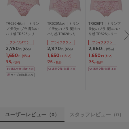
TR626Hikini｜トリン
TR626Maxi｜トリン
TR626PT｜トリンプ
プ 天使のブラ 魔法の
プ 天使のブラ 魔法の
天使のブラ 魔法のハ
ハリ感 TR626シリー
ハリ感 TR626シリー
リ感 TR626シリーズ
ズ スタンダードショ
ズ マキシショーツ M/L
ボーイレングスショー
プライスダウン
プライスダウン
プライスダウン
ーツ M/L/LL
ツ M/L
2,750
2,970
2,860
円
(税込)
円
(税込)
円
(税込)
1,650
1,650
1,650
円
(税込)
円
(税込)
円
(税込)
75
75
75
pt獲得
pt獲得
pt獲得
ユーザーレビュー
（0）
スタッフレビュー
（0）