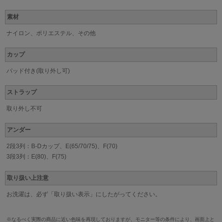
素材
ナイロン、ポリエステル、その他
カップ
パッド付き(取り外し可)
ストラップ
取り外し不可
アンダー
2段3列：B-Dカップ、E(65/70/75)、F(70)
3段3列：E(80)、F(75)
取り扱い上注意
お洗濯は、必ず「取り扱い表示」にしたがってください。
※なるべく実際の商品に近い色味を再現しておりますが、モニター等の条件により、画面上と