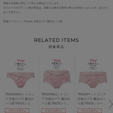
実物では色味が異なって見える場合がございます。
またレースやプリント柄の商品は、画像とは柄の位置等が異なる場合がございます。あらかじ
めご了承下さい。
関連キーワード：Triumph 天使のブラ 魔法のハリ感
RELATED ITEMS
関連商品
TR626Hikini｜トリン
TR626Maxi｜トリン
TR626PT｜トリンプ
プ 天使のブラ 魔法の
プ 天使のブラ 魔法の
天使のブラ 魔法のハ
ハリ感 TR626シリー
ハリ感 TR626シリー
リ感 TR626シリーズ
ズ スタンダードショ
ズ マキシショーツ M/L
ボーイレングスショー
プライスダウン
プライスダウン
プライスダウン
ーツ M/L/LL
ツ M/L