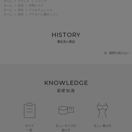
ホーム
>
ブランド
>
トリンプ
ホーム
>
目的
>
谷間メイク
ホーム
>
目的
>
デコルテふっくら
ホーム
>
目的
>
アウターに響きにくい
HISTORY
最近見た商品
履歴を残さない
KNOWLEDGE
基礎知識
サイズ
正しいサイズの
正しい着け方
一覧
測り方