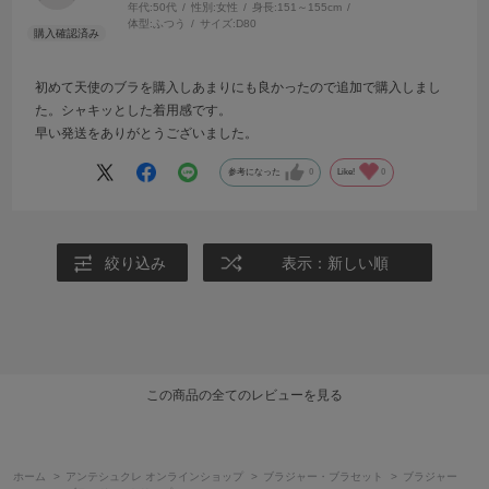
年代:
50代
性別:
女性
身長:
151～155cm
体型:
ふつう
サイズ:
D80
初めて天使のブラを購入しあまりにも良かったので追加で購入しまし
た。シャキッとした着用感です。
早い発送をありがとうございました。
参考になった
0
Like!
0
絞り込み
表示：新しい順
この商品の全てのレビューを見る
ホーム
>
アンテシュクレ オンラインショップ
>
ブラジャー・ブラセット
>
ブラジャー