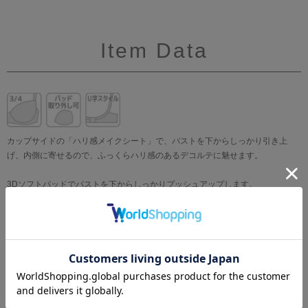
Item Data
カップサイドの「ハリ感メイクシート」で、バストを下からしっかり引き上
げ、内側に寄せるので、ふっくらハリ感のあるデコルテに魅せます。
3Dソフトパッドでバストを下からしっかりプッシュアップします。
「ハリ感メイクシート」のサイドボーンはD-Fカップのみ付きます。
保形性に優れたカップ素材、“エンジェルクッションライト”を使用。ソフトで軽
い着けごこちでありながら、きれいなバストラインをメイクします。
パッドポケットは綿100％素材を使用しています。
背部はマイクロファイバー使いのフラットな仕様で、アウターにひびきにくく
なっています。
フロント中心部のワイヤーを薄くフラットにし、外側に反らせた“NEWエンジェ