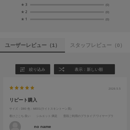
★
3
(0)
★
2
(0)
★
1
(0)
ユーザーレビュー
（1）
スタッフレビュー
（0）
絞り込み
表示：新しい順
2026.5.5
リピート購入
サイズ：D80
色：M001(ライトスキントーン系)
着けごこち
:良い
シルエット
:満足
普段ご利用のブラタイプ
:ワイヤーブラ
no name