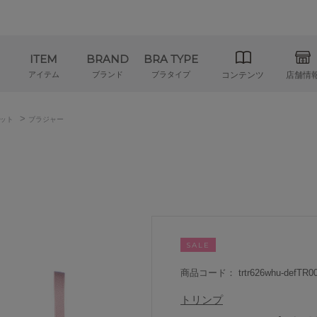
ITEM
BRAND
BRA TYPE
アイテム
ブランド
ブラタイプ
コンテンツ
店舗情
>
ット
ブラジャー
SALE
商品コード： trtr626whu-defTR00
トリンプ