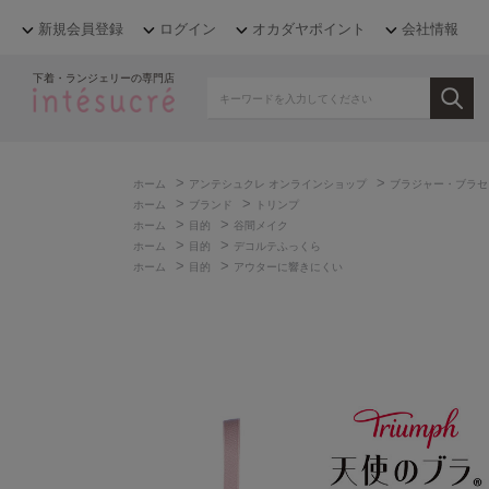
新規会員登録
ログイン
オカダヤポイント
会社情報
下着・ランジェリーの専門店
>
>
ホーム
アンテシュクレ オンラインショップ
ブラジャー・ブラセ
>
>
ホーム
ブランド
トリンプ
>
>
ホーム
目的
谷間メイク
>
>
ホーム
目的
デコルテふっくら
>
>
ホーム
目的
アウターに響きにくい