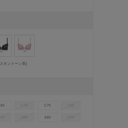
トスキントーン系)
C65
C70
C75
C80
D75
D80
E65
E70