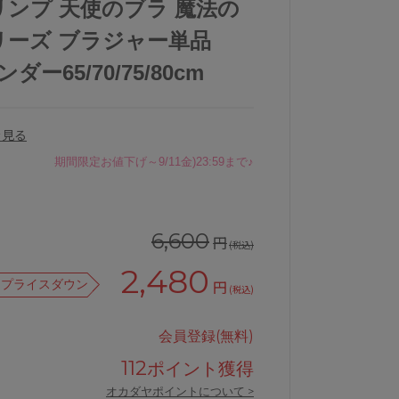
トリンプ 天使のブラ 魔法の
シリーズ ブラジャー単品
ダー65/70/75/80cm
を見る
期間限定お値下げ～9/11金)23:59まで♪
6,600
円
(税込)
2,480
プライスダウン
円
(税込)
会員登録(無料)
112
ポイント獲得
オカダヤポイントについて >