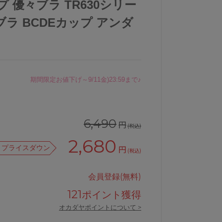
プ 優々ブラ TR630シリー
ラ BCDEカップ アンダ
期間限定お値下げ～9/11金)23:59まで♪
6,490
円
(税込)
2,680
プライスダウン
円
(税込)
会員登録(無料)
121
ポイント獲得
オカダヤポイントについて >