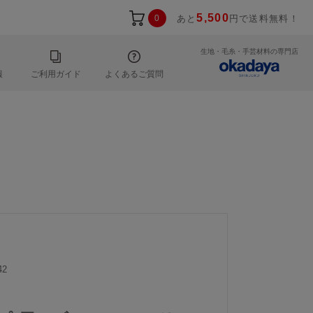
5,500
0
あと
円で送料無料！
生地・毛糸・手芸材料の専門店
報
ご利用ガイド
よくあるご質問
42