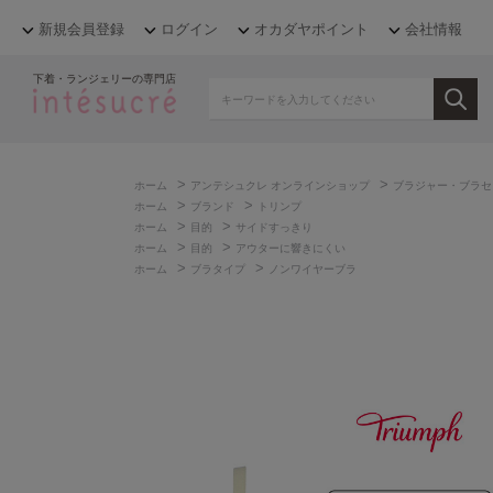
新規会員登録
ログイン
オカダヤポイント
会社情報
下着・ランジェリーの専門店
>
>
ホーム
アンテシュクレ オンラインショップ
ブラジャー・ブラセ
>
>
ホーム
ブランド
トリンプ
>
>
ホーム
目的
サイドすっきり
>
>
ホーム
目的
アウターに響きにくい
>
>
ホーム
ブラタイプ
ノンワイヤーブラ