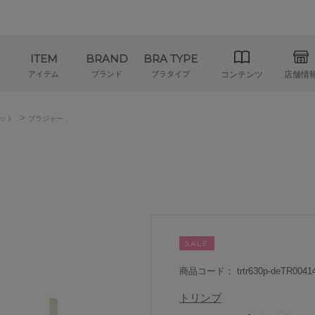
ITEM
BRAND
BRA TYPE
アイテム
ブランド
ブラタイプ
コンテンツ
店舗情
>
ット
ブラジャー
SALE
商品コード： trtr630p-deTR0041
トリンプ