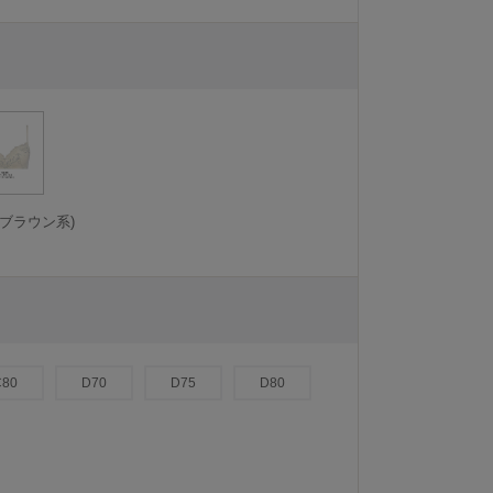
ブラウン系)
C80
D70
D75
D80