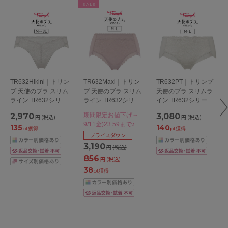
SALE
TR632Hikini｜トリン
TR632Maxi｜トリン
TR632PT｜トリンプ
プ 天使のブラ スリム
プ 天使のブラ スリム
天使のブラ スリムラ
ライン TR632シリー
ライン TR632シリー
イン TR632シリーズ
ズ スタンダードショ
ズ マキシショーツ M/L
ボーイレングスショー
2,970
期間限定お値下げ～
3,080
円
(税込)
円
(税込)
ーツ M/L/LL/3L
ツ M/L
9/11金)23:59まで♪
135
140
pt獲得
pt獲得
プライスダウン
3,190
円
(税込)
856
円
(税込)
38
pt獲得