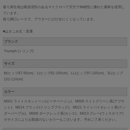
後ろ身生地は吸放湿性のあるマイクロベア天竺で伸縮性に優れた素材を使用し
ています。
後ろ脚口レースで、アウターにひびきにくくなっています。
■はきこみ丈：普通
ブランド
Triumph [トリンプ]
サイズ
M(ヒップ87-95cm)、L(ヒップ92-100cm)、LL(ヒップ97-105cm)、3L(ヒップ
102-110cm)
カラー
M001 ライトスキントーン(ピーチベージュ)、M009 ライトグリーン系(アブサ
ント)、M014 ブラック(トリンプブラック)、M021 ライトバイオレット系(テン
ダーパープル)、M006 ダークレッド系(カシス)、M013 グレー(ウィスタリア)
※サイズによりお取扱のないカラーもございます。予めご了承ください。