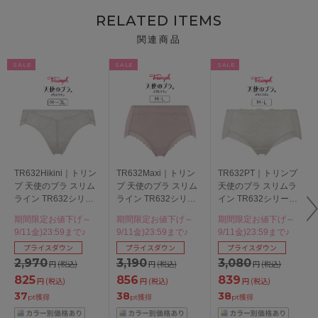
RELATED ITEMS
関連商品
SALE
SALE
SALE
TR632Hikini｜トリン
TR632Maxi｜トリン
TR632PT｜トリンプ
プ 天使のブラ スリム
プ 天使のブラ スリム
天使のブラ スリムラ
ライン TR632シリー
ライン TR632シリー
イン TR632シリーズ
ズ スタンダードショ
ズ マキシショーツ M/L
ボーイレングスショー
期間限定お値下げ～
期間限定お値下げ～
期間限定お値下げ～
ーツ M/L/LL/3L
ツ M/L
9/11金)23:59まで♪
9/11金)23:59まで♪
9/11金)23:59まで♪
プライスダウン
プライスダウン
プライスダウン
2,970
3,190
3,080
円
(税込)
円
(税込)
円
(税込)
825
856
839
円
(税込)
円
(税込)
円
(税込)
37
38
38
pt獲得
pt獲得
pt獲得