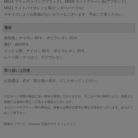
M014 ブラック(トリンプブラック)、M009 ライトグリーン系(アブサント)、
M021 ライトバイオレット系(テンダーパープル)
※サイズによりお取扱のないカラーもございます。予めご了承ください。
素材
身生地：ナイロン 80％、ポリウレタン 20％
裏打：綿100％
メッシュ部：ナイロン 80％、ポリウレタン 20％
レース部：ナイロン、ポリウレタン
取り扱い上注意
お洗濯は、必ず「取り扱い表示」にしたがってください。
※なるべく実際の商品に近い色味を再現しておりますが、モニター等の条件により、画面上と
実物では色味が異なって見える場合がございます。
またレースやプリント柄の商品は、画像とは柄の位置等が異なる場合がございます。あらかじ
めご了承下さい。
関連キーワード：Triumph 天使のブラ スリムライン