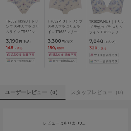
TR632Hikini3｜トリ
TR632PT3｜トリンプ
TR632WHU3｜トリン
ンプ 天使のブラ スリ
天使のブラ スリムラ
プ 天使のブラ スリム
ムライン TR632シリ
イン TR632シリーズ
ライン TR632シリー
ーズ スタンダードシ
ボーイレングスショー
ズ ブラジャー単品
3,190
3,300
7,040
円
(税込)
円
(税込)
円
(税込)
ョーツ M/L
ツ M/L
CDEFカップ アンダー
145
150
320
70/75/80cm
pt獲得
pt獲得
pt獲得
ユーザーレビュー
（0）
スタッフレビュー
（0）
レビューはありません。