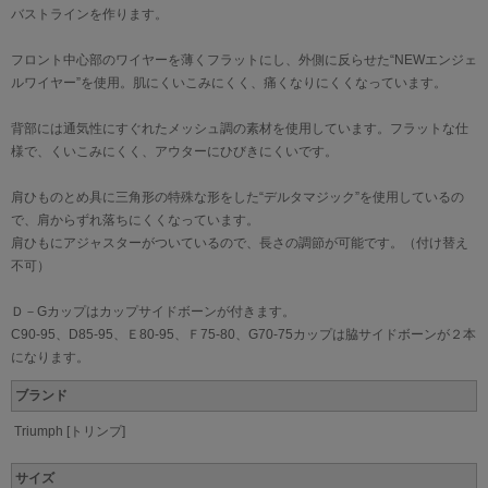
バストラインを作ります。
フロント中心部のワイヤーを薄くフラットにし、外側に反らせた“NEWエンジェ
ルワイヤー”を使用。肌にくいこみにくく、痛くなりにくくなっています。
背部には通気性にすぐれたメッシュ調の素材を使用しています。フラットな仕
様で、くいこみにくく、アウターにひびきにくいです。
肩ひものとめ具に三角形の特殊な形をした“デルタマジック”を使用しているの
で、肩からずれ落ちにくくなっています。
肩ひもにアジャスターがついているので、長さの調節が可能です。（付け替え
不可）
Ｄ－Gカップはカップサイドボーンが付きます。
C90-95、D85-95、Ｅ80-95、Ｆ75-80、G70-75カップは脇サイドボーンが２本
になります。
ブランド
Triumph [トリンプ]
サイズ