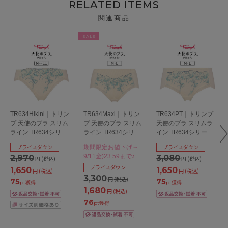
RELATED ITEMS
関連商品
SALE
TR634Hikini｜トリン
TR634Maxi｜トリン
TR634PT｜トリンプ
プ 天使のブラ スリム
プ 天使のブラ スリム
天使のブラ スリムラ
ライン TR634シリー
ライン TR634シリー
イン TR634シリーズ
ズ スタンダードショ
ズ マキシショーツ M/L
ボーイレングスショー
プライスダウン
プライスダウン
期間限定お値下げ～
ーツ M/L/LL
ツ M/L
9/11金)23:59まで♪
2,970
3,080
円
(税込)
円
(税込)
プライスダウン
1,650
1,650
円
(税込)
円
(税込)
3,300
円
(税込)
75
75
pt獲得
pt獲得
1,680
円
(税込)
76
pt獲得