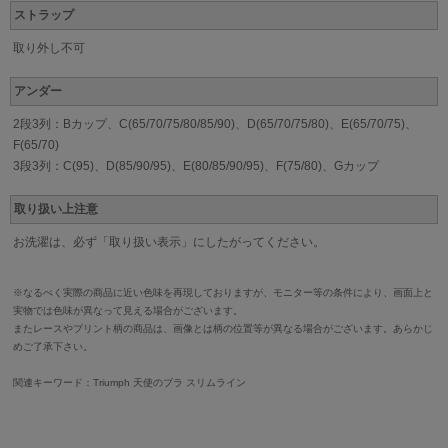
ストラップ
取り外し不可
アンダー
2段3列：Bカップ、C(65/70/75/80/85/90)、D(65/70/75/80)、E(65/70/75)、
F(65/70)
3段3列：C(95)、D(85/90/95)、E(80/85/90/95)、F(75/80)、Gカップ
取り扱い上注意
お洗濯は、必ず「取り扱い表示」にしたがってください。
※なるべく実際の商品に近い色味を再現しておりますが、モニター等の条件により、画面上と
実物では色味が異なって見える場合がございます。
またレースやプリント柄の商品は、画像とは柄の位置等が異なる場合がございます。あらかじ
めご了承下さい。
関連キーワード：Triumph 天使のブラ スリムライン