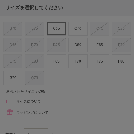
サイズを選択してください
B70
B75
C65
C70
C75
C80
D65
D70
D75
D80
E65
E70
E75
E80
F65
F70
F75
F80
G70
G75
選択されたサイズ：C65
サイズについて
ラッピングについて