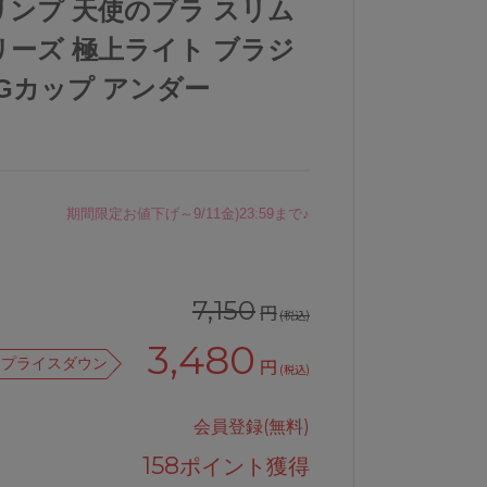
トリンプ 天使のブラ スリム
シリーズ 極上ライト ブラジ
FGカップ アンダー
期間限定お値下げ～9/11金)23:59まで♪
7,150
円
(税込)
3,480
プライスダウン
円
(税込)
会員登録(無料)
158
ポイント獲得