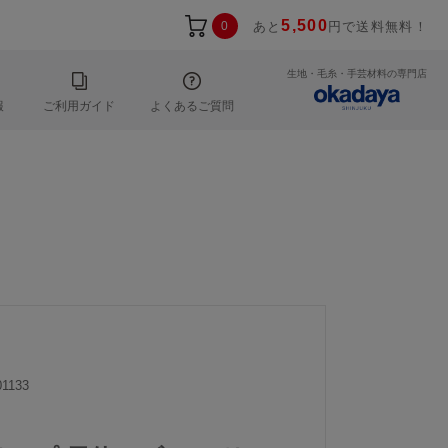
5,500
0
あと
円で送料無料！
生地・毛糸・手芸材料の専門店
報
ご利用ガイド
よくあるご質問
1133