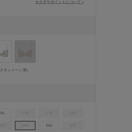
オカダヤポイントについて >
トスキントーン系)
C65
C70
C75
C80
D75
D80
E65
E70