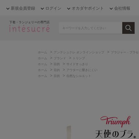
新規会員登録
ログイン
オカダヤポイント
会社情報
下着・ランジェリーの専門店
>
>
ホーム
アンテシュクレ オンラインショップ
ブラジャー・ブラセ
>
>
ホーム
ブランド
トリンプ
>
>
ホーム
目的
サイドすっきり
>
>
ホーム
目的
アウターに響きにくい
>
>
ホーム
目的
自然なシルエット