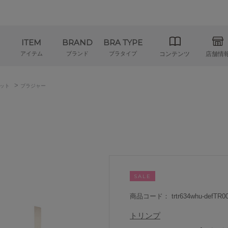
ITEM
BRAND
BRA TYPE
アイテム
ブランド
ブラタイプ
コンテンツ
店舗情
>
ット
ブラジャー
SALE
商品コード： trtr634whu-defTR00
トリンプ