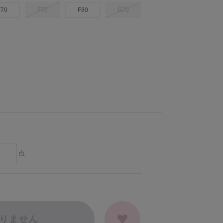
F70
F75
F80
G70
点
りません