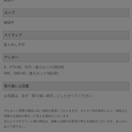
確認中
カップ
確認中
ストラップ
取り外し不可
アンダー
E、F75-80、G75：後ろホック2段3列
F85、G80-85：後ろホック3段3列
取り扱い上注意
お洗濯は、必ず「取り扱い表示」にしたがってください。
※なるべく実際の商品に近い色味を再現しておりますが、モニター等の条件により、画面上と
実物では色味が異なって見える場合がございます。
またレースやプリント柄の商品は、画像とは柄の位置等が異なる場合がございます。あらかじ
めご了承下さい。