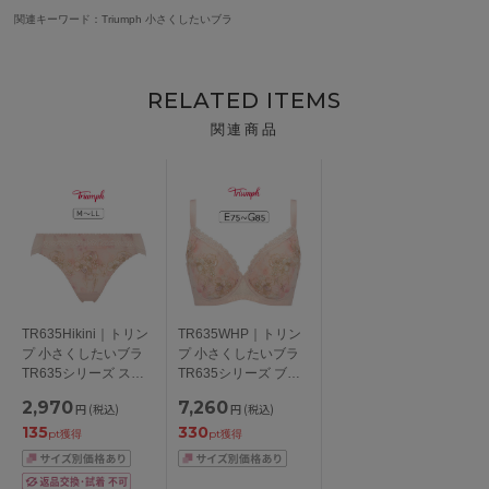
関連キーワード：Triumph 小さくしたいブラ
RELATED ITEMS
関連商品
TR635Hikini｜トリン
TR635WHP｜トリン
プ 小さくしたいブラ
プ 小さくしたいブラ
TR635シリーズ スタ
TR635シリーズ ブラ
ンダードショーツ
ジャー単品 EFGカッ
2,970
7,260
円
(税込)
円
(税込)
M/L/LL
プ アンダー
135
330
75/80/85cm
pt獲得
pt獲得