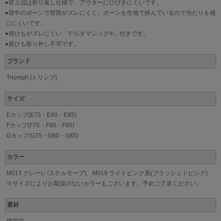
●背上辺は折り返し仕様で、アウターにひびきにくいです。
●背中のボーンで背部がズレにくく、ボーンを生地で挟んでいるので当たりを感
じにくいです。
●肩ひもがズレにくい「デルタマジック®」付きです。
●肩ひも取り外し不可です。
ブランド
Triumph [トリンプ]
サイズ
Eカップ(E75・E80・E85)
Fカップ(F75・F80・F85)
Gカップ(G75・G80・G85)
カラー
M013 グレー(パステルモーブ)、M019 ライトピンク系(ブラッシュドピンク)
※サイズによりお取扱のないカラーもございます。予めご了承ください。
素材