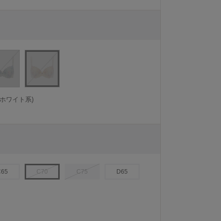
ホワイト系)
C65
C70
C75
D65