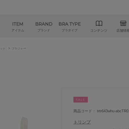
ITEM
BRAND
BRA TYPE
アイテム
ブランド
ブラタイプ
コンテンツ
店舗情
>
ット
ブラジャー
SALE
商品コード： trtr643whu-abcTR0
トリンプ