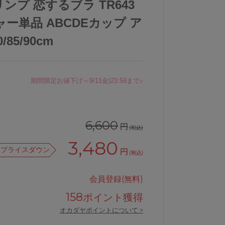
リンプ 恋するブラ TR643
ー単品 ABCDEカップ ア
/85/90cm
期間限定お値下げ～9/11金)23:59まで♪
6,600
円
(税込)
3,480
プライスダウン
円
(税込)
会員登録(無料)
158
ポイント獲得
オカダヤポイントについて >