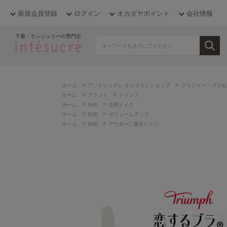
新規会員登録
ログイン
オカダヤポイント
会社情報
下着・ランジェリーの専門店
>
>
ホーム
アンテシュクレ オンラインショップ
ブラジャー・ブラセ
>
>
ホーム
ブランド
トリンプ
>
>
ホーム
目的
谷間メイク
>
>
ホーム
目的
ボリュームアップ
>
>
ホーム
目的
アウターに響きにくい