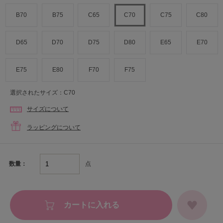
B70
B75
C65
C70
C75
C80
D65
D70
D75
D80
E65
E70
E75
E80
F70
F75
選択されたサイズ：C70
サイズについて
ラッピングについて
点
数量：
カートに入れる