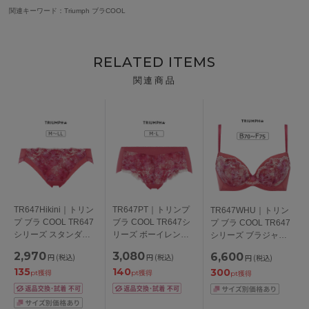
関連キーワード：Triumph ブラCOOL
RELATED ITEMS
関連商品
TR647Hikini｜トリン
TR647PT｜トリンプ
TR647WHU｜トリン
プ ブラ COOL TR647
ブラ COOL TR647シ
プ ブラ COOL TR647
シリーズ スタンダー
リーズ ボーイレング
シリーズ ブラジャー
ドショーツ M/L/LL
スショーツ M/L
単品 BCDEFカップ ア
2,970
3,080
6,600
円
(税込)
円
(税込)
円
(税込)
ンダー65/70/75/80cm
135
140
300
pt獲得
pt獲得
pt獲得