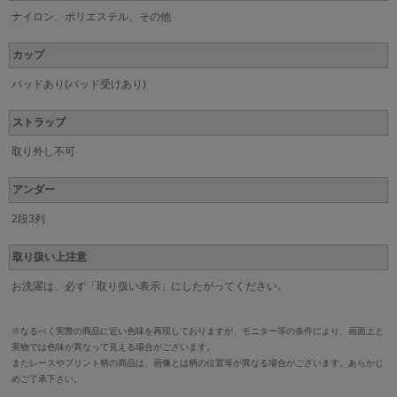
ナイロン、ポリエステル、その他
カップ
パッドあり(パッド受けあり)
ストラップ
取り外し不可
アンダー
2段3列
取り扱い上注意
お洗濯は、必ず「取り扱い表示」にしたがってください。
※なるべく実際の商品に近い色味を再現しておりますが、モニター等の条件により、画面上と
実物では色味が異なって見える場合がございます。
またレースやプリント柄の商品は、画像とは柄の位置等が異なる場合がございます。あらかじ
めご了承下さい。