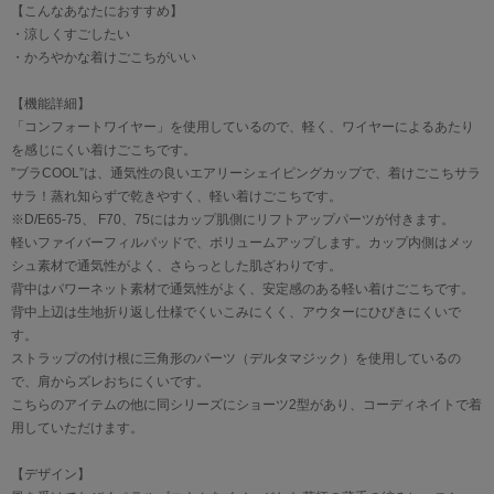
【こんなあなたにおすすめ】
・涼しくすごしたい
・かろやかな着けごこちがいい
【機能詳細】
「コンフォートワイヤー」を使用しているので、軽く、ワイヤーによるあたり
を感じにくい着けごこちです。
”ブラCOOL”は、通気性の良いエアリーシェイピングカップで、着けごこちサラ
サラ！蒸れ知らずで乾きやすく、軽い着けごこちです。
※D/E65-75、 F70、75にはカップ肌側にリフトアップパーツが付きます。
軽いファイバーフィルパッドで、ボリュームアップします。カップ内側はメッ
シュ素材で通気性がよく、さらっとした肌ざわりです。
背中はパワーネット素材で通気性がよく、安定感のある軽い着けごこちです。
背中上辺は生地折り返し仕様でくいこみにくく、アウターにひびきにくいで
す。
ストラップの付け根に三角形のパーツ（デルタマジック）を使用しているの
で、肩からズレおちにくいです。
こちらのアイテムの他に同シリーズにショーツ2型があり、コーディネイトで着
用していただけます。
【デザイン】