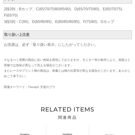
2段3列：Bカップ、C(65/70/75/80/85/90)、D(65/70/75/80)、E(65/70/75)、
F(65/70)
3段3列：C(95)、D(85/90/95)、E(80/85/90/95)、F(75/80)、Gカップ
取り扱い上注意
お洗濯は、必ず「取り扱い表示」にしたがってください。
※なるべく実際の商品に近い色味を再現しておりますが、モニター等の条件により、画面上と
実物では色味が異なって見える場合がございます。
またレースやプリント柄の商品は、画像とは柄の位置等が異なる場合がございます。あらかじ
めご了承下さい。
関連キーワード：Triumph 天使のブラ
RELATED ITEMS
関連商品