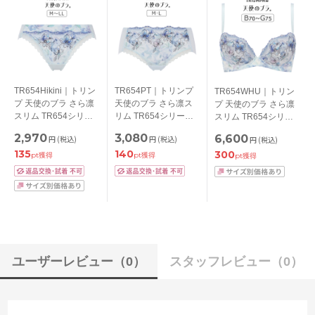
TR654Hikini｜トリン
TR654PT｜トリンプ
TR654WHU｜トリン
プ 天使のブラ さら凛
天使のブラ さら凛ス
プ 天使のブラ さら凛
スリム TR654シリー
リム TR654シリーズ
スリム TR654シリー
ズ スタンダードショ
ボーイレングスショー
ズ ブラジャー単品
2,970
3,080
6,600
円
(税込)
円
(税込)
円
(税込)
ーツ M/L/LL
ツ M/L
BCDEFGカップ アン
135
140
300
ダー
pt獲得
pt獲得
pt獲得
65/70/75/80/85/90/95c
m
ユーザーレビュー
（0）
スタッフレビュー
（0）