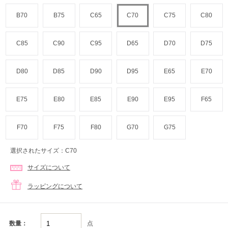
B70
B75
C65
C70
C75
C80
C85
C90
C95
D65
D70
D75
D80
D85
D90
D95
E65
E70
E75
E80
E85
E90
E95
F65
F70
F75
F80
G70
G75
選択されたサイズ：C70
サイズについて
ラッピングについて
点
数量：