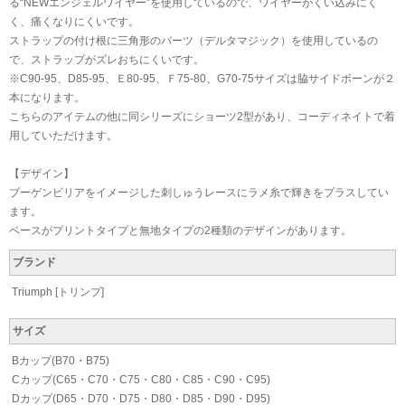
る“NEWエンジェルワイヤー”を使用しているので、ワイヤーがくい込みにく
く、痛くなりにくいです。
ストラップの付け根に三角形のパーツ（デルタマジック）を使用しているの
で、ストラップがズレおちにくいです。
※C90-95、D85-95、Ｅ80-95、Ｆ75-80、G70-75サイズは脇サイドボーンが２
本になります。
こちらのアイテムの他に同シリーズにショーツ2型があり、コーディネイトで着
用していただけます。
【デザイン】
ブーゲンビリアをイメージした刺しゅうレースにラメ糸で輝きをプラスしてい
ます。
ベースがプリントタイプと無地タイプの2種類のデザインがあります。
ブランド
Triumph [トリンプ]
サイズ
Bカップ(B70・B75)
Cカップ(C65・C70・C75・C80・C85・C90・C95)
Dカップ(D65・D70・D75・D80・D85・D90・D95)