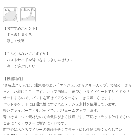
【おすすめポイント】
・すっきり見える
・涼しく快適
【こんなあなたにおすすめ】
・バストサイドや背中をすっきりみせたい
・涼しく過ごしたい
【機能詳細】
”さら凛スリム”は、通気性のよい「エンジェルさらスルーカップ」で軽く、さら
っとした着けごこちです。カップ内側は、伸びないサイドシートでサイドをサ
ポートするので、バストを寄せてアウターをすっきり着こなせます。
パッドポケットには通気性にすぐれたメッシュ素材を使用しています。
軽いファイバーフィルパッドで、ボリュームアップします。
背中はメッシュ素材なので通気性がよく快適です。下辺はフラット仕様でくい
こみにくくアウターに響きにくいです。
前中心にあたるワイヤーの先端を薄くフラットにし外側に軽く反らしてい