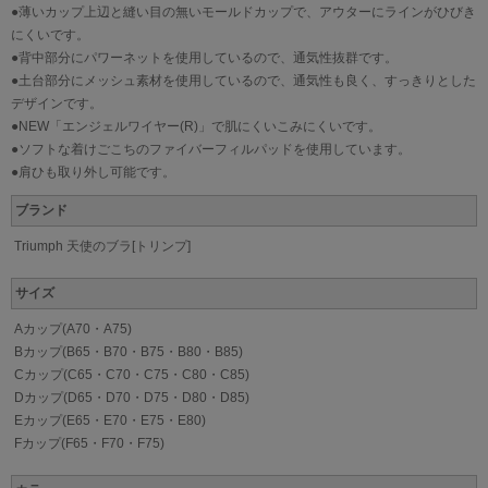
●薄いカップ上辺と縫い目の無いモールドカップで、アウターにラインがひびき
にくいです。
●背中部分にパワーネットを使用しているので、通気性抜群です。
●土台部分にメッシュ素材を使用しているので、通気性も良く、すっきりとした
デザインです。
●NEW「エンジェルワイヤー(R)」で肌にくいこみにくいです。
●ソフトな着けごこちのファイバーフィルパッドを使用しています。
●肩ひも取り外し可能です。
ブランド
Triumph 天使のブラ[トリンプ]
サイズ
Aカップ(A70・A75)
Bカップ(B65・B70・B75・B80・B85)
Cカップ(C65・C70・C75・C80・C85)
Dカップ(D65・D70・D75・D80・D85)
Eカップ(E65・E70・E75・E80)
Fカップ(F65・F70・F75)