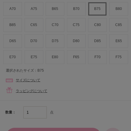
A70
A75
B65
B70
B75
B80
B85
C65
C70
C75
C80
C85
D65
D70
D75
D80
D85
E65
E70
E75
E80
F65
F70
F75
選択されたサイズ：B75
サイズについて
ラッピングについて
点
数量：