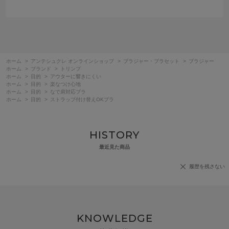
ホーム
>
アンテシュクレ オンラインショップ
>
ブラジャー・ブラセット
>
ブラジャー
ホーム
>
ブランド
>
トリンプ
ホーム
>
目的
>
アウターに響きにくい
ホーム
>
目的
>
楽なつけ心地
ホーム
>
目的
>
なで肩対応ブラ
ホーム
>
目的
>
ストラップ付け替えOKブラ
HISTORY
最近見た商品
履歴を残さない
KNOWLEDGE