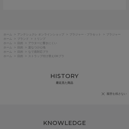
ホーム
>
アンテシュクレ オンラインショップ
>
ブラジャー・ブラセット
>
ブラジャー
ホーム
>
ブランド
>
トリンプ
ホーム
>
目的
>
アウターに響きにくい
ホーム
>
目的
>
楽なつけ心地
ホーム
>
目的
>
なで肩対応ブラ
ホーム
>
目的
>
ストラップ付け替えOKブラ
HISTORY
最近見た商品
履歴を残さない
KNOWLEDGE