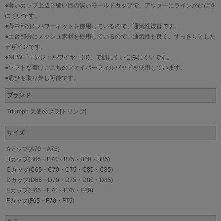
●薄いカップ上辺と縫い目の無いモールドカップで、アウターにラインがひびき
にくいです。
●背中部分にパワーネットを使用しているので、通気性抜群です。
●土台部分にメッシュ素材を使用しているので、通気性も良く、すっきりとした
デザインです。
●NEW「エンジェルワイヤー(R)」で肌にくいこみにくいです。
●ソフトな着けごこちのファイバーフィルパッドを使用しています。
●肩ひも取り外し可能です。
ブランド
Triumph 天使のブラ[トリンプ]
サイズ
Aカップ(A70・A75)
Bカップ(B65・B70・B75・B80・B85)
Cカップ(C65・C70・C75・C80・C85)
Dカップ(D65・D70・D75・D80・D85)
Eカップ(E65・E70・E75・E80)
Fカップ(F65・F70・F75)