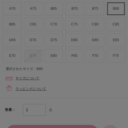
A70
A75
B65
B70
B75
B80
B85
C65
C70
C75
C80
C85
D65
D70
D75
D80
D85
E65
E70
E75
E80
F65
F70
F75
選択されたサイズ：B80
サイズについて
ラッピングについて
点
数量：