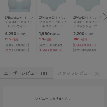
ZFBraletteJX｜トリン
ZFHipsterJX｜トリン
ZFMaxiJX｜トリンプ
プ スロギー ゼロフィ
プ スロギー ゼロフィ
スロギー ゼロフィー
ール ノンワイヤーブ
ール スタンダードシ
ル マキシショーツ
ラ ブラレット
ョーツ ヒップスター
M/L/LL/3L
4,290
1,980
2,200
円
(税込)
円
(税込)
円
(税込)
S/M/L/LL
M/L
195
90
100
pt獲得
pt獲得
pt獲得
ユーザーレビュー
（0）
スタッフレビュー
（0）
レビューはありません。