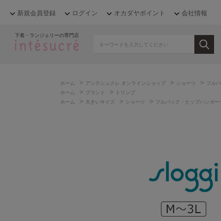
新規会員登録
ログイン
オカダヤポイント
会社情報
下着・ランジェリーの専門店
>
>
>
ホーム
アンテシュクレ オンラインショップ
ショーツ
フルバ
>
>
ホーム
ブランド
トリンプ
>
>
>
ホーム
大きいサイズ
ショーツ
フルバック・ヒップハンガー