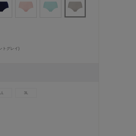
ントグレイ)
LL
3L