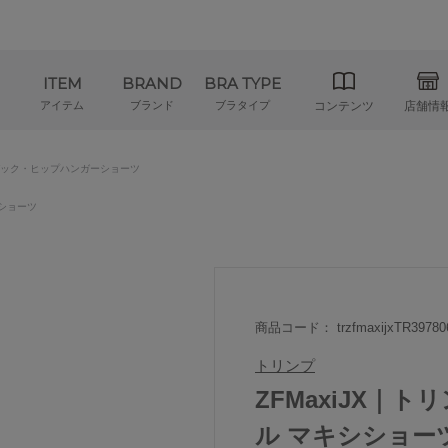
ITEM
BRAND
BRA TYPE
アイテム
ブランド
ブラタイプ
コンテンツ
店舗情
ック・ヒップハンガーショーツ
ショーツ
商品コード： trzfmaxijxTR39780
トリンプ
ZFMaxiJX｜
ル マキシショーツ M