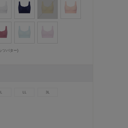
ッツバター)
L
LL
3L