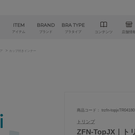
ITEM
BRAND
BRA TYPE
アイテム
ブランド
ブラタイプ
コンテンツ
店舗情
>
ア
カップ付きインナー
商品コード： trzfn-topjxTR04180
トリンプ
ZFN-TopJX