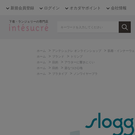
新規会員登録
ログイン
オカダヤポイント
会社情報
下着・ランジェリーの専門店
>
>
ホーム
アンテシュクレ オンラインショップ
肌着・インナーウェ
>
>
ホーム
ブランド
トリンプ
>
>
ホーム
目的
アウターに響きにくい
>
>
ホーム
目的
楽なつけ心地
>
>
ホーム
ブラタイプ
ノンワイヤーブラ