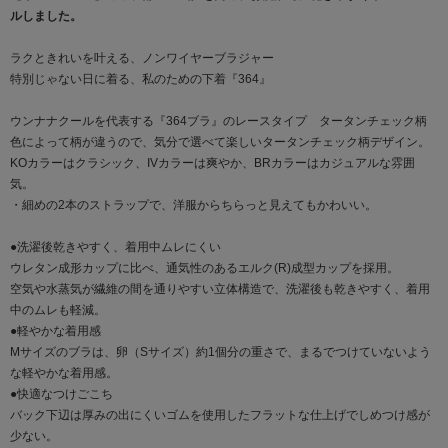
ルしました。
ラクときれいを叶える、ノンワイヤーブラジャー
特別じゃない日に着る、私のための下着『364』
ウンナナクールを代表する『364ブラ』のレースタイプ タータンチェック柄
色によって柄が違うので、気分で選べて楽しいタータンチェック柄デザイン。
KOカラーはクラシック、IVカラーは爽やか、BRカラーはカジュアルな雰囲
気。
・細めの2本のストラップで、洋服からちらっと見えてもかわいい。
●洗濯後乾きやすく、着用中ムレにくい
ウレタン成形カップに比べ、通気性のあるエルク(R)成型カップを採用。
空気や水蒸気が繊維の間を通りやすい立体構造で、洗濯後も乾きやすく、着用
中のムレも軽減。
●軽やかな着用感
Mサイズのブラは、卵（Sサイズ）約1個分の重さで、まるでつけていないよう
な軽やかな着用感。
●快適なつけごこち
バック下辺は厚みの出にくいゴムを使用したフラットな仕上げでしめつけ感が
少ない。