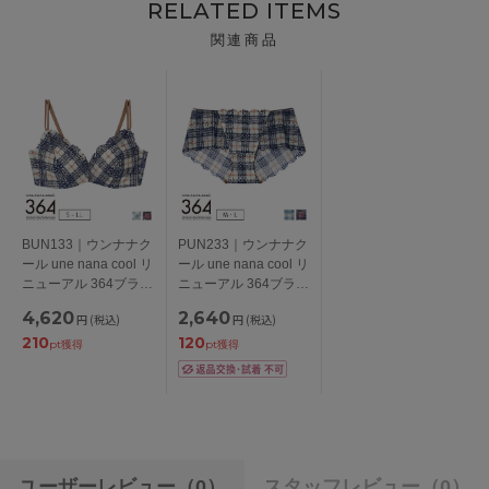
RELATED ITEMS
関連商品
BUN133｜ウンナナク
PUN233｜ウンナナク
ール une nana cool リ
ール une nana cool リ
ニューアル 364ブラ
ニューアル 364ブラ
レース ノンワイヤー
レース 総レースショ
4,620
2,640
円
(税込)
円
(税込)
ブラ S/M/L/LL
ーツ M/L
210
120
pt獲得
pt獲得
ユーザーレビュー
（0）
スタッフレビュー
（0）