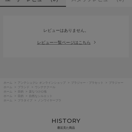
レビューはありません。
レビュー一覧ページはこちら
ホーム
>
アンテシュクレ オンラインショップ
>
ブラジャー・ブラセット
>
ブラジャー
ホーム
>
ブランド
>
ウンナナクール
ホーム
>
目的
>
楽なつけ心地
ホーム
>
目的
>
自然なシルエット
ホーム
>
ブラタイプ
>
ノンワイヤーブラ
HISTORY
最近見た商品