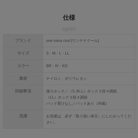
仕様
spec
ブランド
une nana cool [ウンナナクール]
サイズ
S・M・L・LL
カラー
BR・IV・KO
素材
ナイロン、ポリウレタン
詳細事項
後ろホック／（S､M､L）ホック２段４調節、
（LL）ホック３段４調節
パッド受けなし／パッドあり（内蔵）
洗濯
お洗濯は、必ず「取り扱い表示」にしたがってくだ
さい。