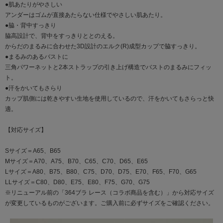
●肌あたりがやさしい
アンダーはゴムが直接あたらない仕様でやさしい肌あたり。
●脇・背中すっきり
脇高設計で、背中をすっきりととのえる。
からだのまるみに合わせた3D設計のエルク(R)成型カップで脇すっきり。
●まるみのあるバストに
三角パワーネットと2本ストラップの引き上げ構造でバストのまるみにフィッ
ト。
●汗をかいてもさらり
カップ肌側には乾きやすい生地を使用しているので、汗をかいてもさらっと快
適。
【対応サイズ】
Sサイズ＝A65、B65
Mサイズ＝A70、A75、B70、C65、C70、D65、E65
Lサイズ＝A80、B75、B80、C75、D70、D75、E70、F65、F70、G65
LLサイズ＝C80、D80、E75、E80、F75、G70、G75
※リニューアル前の「364ブラ レース（コラボ商品を含む）」から対応サイズ
が変更しているものがございます。ご購入前に必ずサイズをご確認ください。