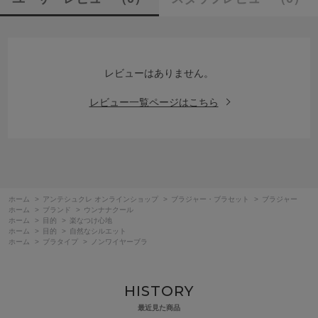
レビューはありません。
レビュー一覧ページはこちら
ホーム
>
アンテシュクレ オンラインショップ
>
ブラジャー・ブラセット
>
ブラジャー
ホーム
>
ブランド
>
ウンナナクール
ホーム
>
目的
>
楽なつけ心地
ホーム
>
目的
>
自然なシルエット
ホーム
>
ブラタイプ
>
ノンワイヤーブラ
HISTORY
最近見た商品