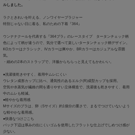
ルしました。
ラクときれいを叶える、ノンワイヤーブラジャー
特別じゃない日に着る、私のための下着『364』
ウンナナクールを代表する『364ブラ』のレースタイプ タータンチェック柄
色によって柄が違うので、気分で選べて楽しいタータンチェック柄デザイン。
KOカラーはクラシック、IVカラーは爽やか、BRカラーはカジュアルな雰囲
気。
・細めの2本のストラップで、洋服からちらっと見えてもかわいい。
●洗濯後乾きやすく、着用中ムレにくい
ウレタン成形カップに比べ、通気性のあるエルク(R)成型カップを採用。
空気や水蒸気が繊維の間を通りやすい立体構造で、洗濯後も乾きやすく、着用
中のムレも軽減。
●軽やかな着用感
Mサイズのブラは、卵（Sサイズ）約1個分の重さで、まるでつけていないよう
な軽やかな着用感。
●快適なつけごこち
バック下辺は厚みの出にくいゴムを使用したフラットな仕上げでしめつけ感が
少ない。