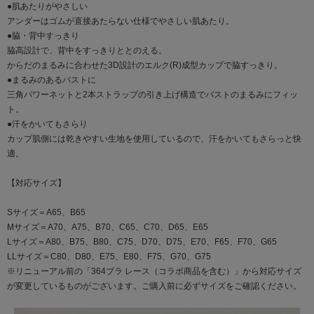
●肌あたりがやさしい
アンダーはゴムが直接あたらない仕様でやさしい肌あたり。
●脇・背中すっきり
脇高設計で、背中をすっきりととのえる。
からだのまるみに合わせた3D設計のエルク(R)成型カップで脇すっきり。
●まるみのあるバストに
三角パワーネットと2本ストラップの引き上げ構造でバストのまるみにフィッ
ト。
●汗をかいてもさらり
カップ肌側には乾きやすい生地を使用しているので、汗をかいてもさらっと快
適。
【対応サイズ】
Sサイズ＝A65、B65
Mサイズ＝A70、A75、B70、C65、C70、D65、E65
Lサイズ＝A80、B75、B80、C75、D70、D75、E70、F65、F70、G65
LLサイズ＝C80、D80、E75、E80、F75、G70、G75
※リニューアル前の「364ブラ レース（コラボ商品を含む）」から対応サイズ
が変更しているものがございます。ご購入前に必ずサイズをご確認ください。