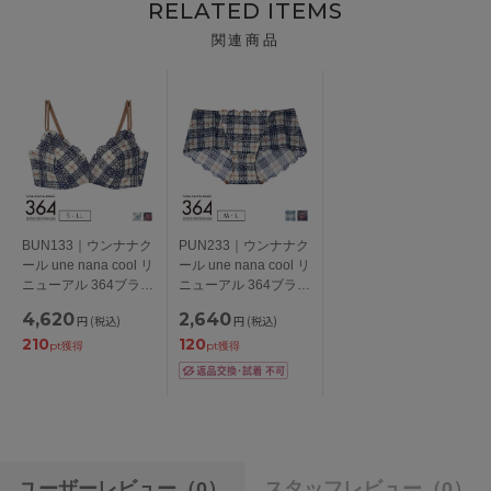
RELATED ITEMS
関連商品
BUN133｜ウンナナク
PUN233｜ウンナナク
ール une nana cool リ
ール une nana cool リ
ニューアル 364ブラ
ニューアル 364ブラ
レース ノンワイヤー
レース 総レースショ
4,620
2,640
円
(税込)
円
(税込)
ブラ S/M/L/LL
ーツ M/L
210
120
pt獲得
pt獲得
ユーザーレビュー
（0）
スタッフレビュー
（0）