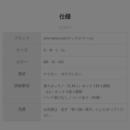
仕様
spec
ブランド
une nana cool [ウンナナクール]
サイズ
S・M・L・LL
カラー
BR・IV・KO
素材
ナイロン、ポリウレタン
詳細事項
後ろホック／（S､M､L）ホック２段４調節、
（LL）ホック３段４調節
パッド受けなし／パッドあり（内蔵）
洗濯
お洗濯は、必ず「取り扱い表示」にしたがってくだ
さい。