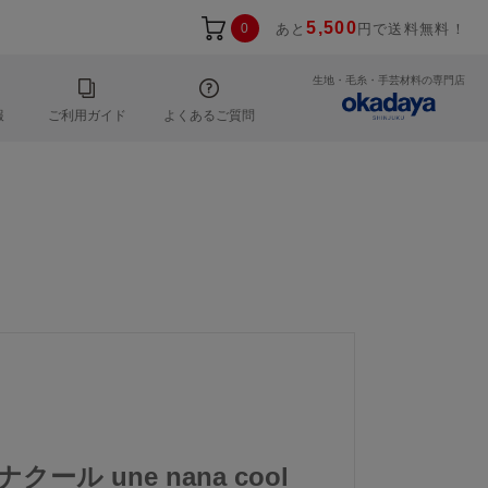
5,500
0
あと
円で送料無料！
生地・毛糸・手芸材料の専門店
報
ご利用ガイド
よくあるご質問
クール une nana cool