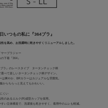
4日いつもの私に『364ブラ』
気性を高め、お洗濯時に乾きやすくリニューアルしました。
イヤーブラジャー
の下着『364』
4ブラ』のレースタイプ タータンチェック柄
で選べて楽しいタータンチェック柄デザイン。
ラーは爽やか、BRカラーはカジュアルな雰囲気。
洋服からちらっと見えてもかわいい。
にくい
性のあるエルク(R)成型カップを採用。
やすい立体構造で、洗濯後も乾きやすく、着用中のムレも軽減。