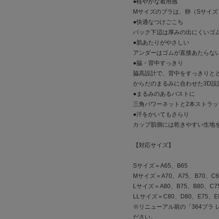
●軽やかな着用感
Mサイズのブラは、卵（Sサイ
●快適なつけごこち
バック下辺は厚みの出にくいゴ
●肌あたりがやさしい
アンダーはゴムが直接あたらな
●脇・背中すっきり
脇高設計で、背中をすっきりと
からだのまるみに合わせた3D設
●まるみのあるバストに
三角パワーネットと2本ストラ
●汗をかいてもさらり
カップ肌側には乾きやすい生地
【対応サイズ】
Sサイズ＝A65、B65
Mサイズ＝A70、A75、B70、C6
Lサイズ＝A80、B75、B80、C75
LLサイズ＝C80、D80、E75、E
※リニューアル前の「364ブラ
ださい。