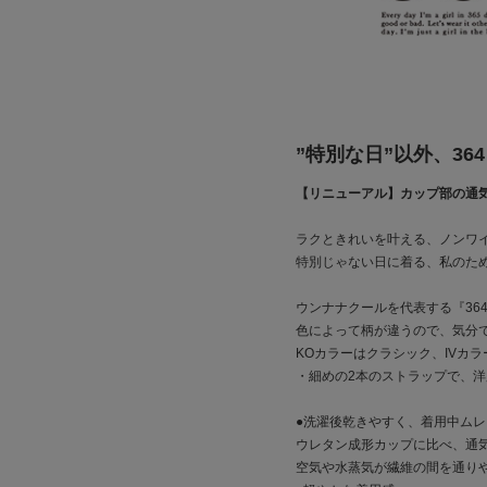
”特別な日”以外、36
【リニューアル】カップ部の通
ラクときれいを叶える、ノンワ
特別じゃない日に着る、私のため
ウンナナクールを代表する『36
色によって柄が違うので、気分
KOカラーはクラシック、IVカ
・細めの2本のストラップで、
●洗濯後乾きやすく、着用中ムレ
ウレタン成形カップに比べ、通気
空気や水蒸気が繊維の間を通り