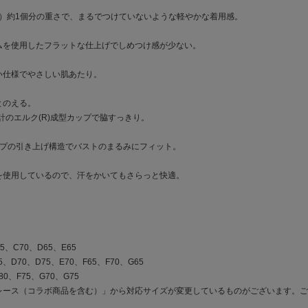
ズ）約1個分の重さで、まるでつけていないような軽やかな着用感。
ムを使用したフラットな仕上げでしめつけ感が少ない。
い仕様でやさしい肌あたり。
とのえる。
計のエルク(R)成型カップで脇すっきり。
ップの引き上げ構造でバストのまるみにフィット。
を使用しているので、汗をかいてもさらっと快適。
5、C70、D65、E65
、D70、D75、E70、F65、F70、G65
80、F75、G70、G75
 レース（コラボ商品を含む）」から対応サイズが変更しているものがございます。