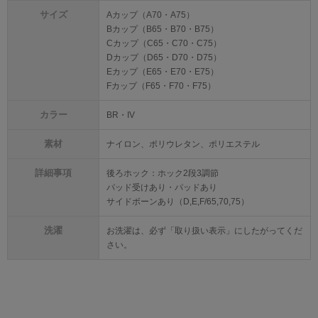
サイズ
Aカップ（A70・A75）
Bカップ（B65・B70・B75）
Cカップ（C65・C70・C75）
Dカップ（D65・D70・D75）
Eカップ（E65・E70・E75）
Fカップ（F65・F70・F75）
カラー
BR・IV
素材
ナイロン、ポリウレタン、ポリエステル
詳細事項
後ろホック：ホック2段3調節
パッド受けあり・パッドあり
サイドボーンあり（D,E,F/65,70,75）
洗濯
お洗濯は、必ず「取り扱い表示」にしたがってくだ
さい。