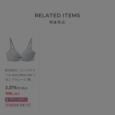
RELATED ITEMS
関連商品
BUN201｜ウンナナク
ール une nana cool リ
ボンブラレース 胸も
とフィットながもち～
2,376
円
(税込)
動いても、キレイはつ
108
づく～ ブラジャー単
pt獲得
品 ABCDEFFカップ
アンダー 65/70/75cm