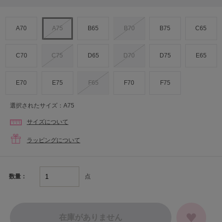
A70
A75
B65
B70
B75
C65
C70
C75
D65
D70
D75
E65
E70
E75
F65
F70
F75
選択されたサイズ：A75
サイズについて
ラッピングについて
点
数量：
在庫がありません