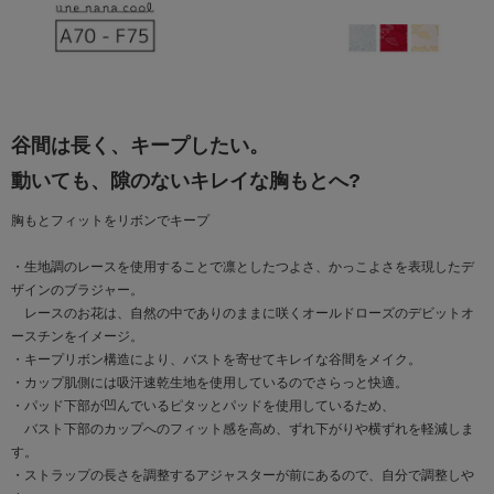
谷間は長く、キープしたい。
動いても、隙のないキレイな胸もとへ?
胸もとフィットをリボンでキープ
・生地調のレースを使用することで凛としたつよさ、かっこよさを表現したデ
ザインのブラジャー。
レースのお花は、自然の中でありのままに咲くオールドローズのデビットオ
ースチンをイメージ。
・キープリボン構造により、バストを寄せてキレイな谷間をメイク。
・カップ肌側には吸汗速乾生地を使用しているのでさらっと快適。
・パッド下部が凹んでいるピタッとパッドを使用しているため、
バスト下部のカップへのフィット感を高め、ずれ下がりや横ずれを軽減しま
す。
・ストラップの長さを調整するアジャスターが前にあるので、自分で調整しや