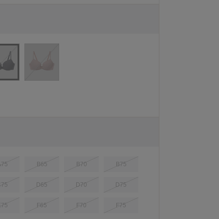
A75
B65
B70
B75
C75
D65
D70
D75
E75
F65
F70
F75