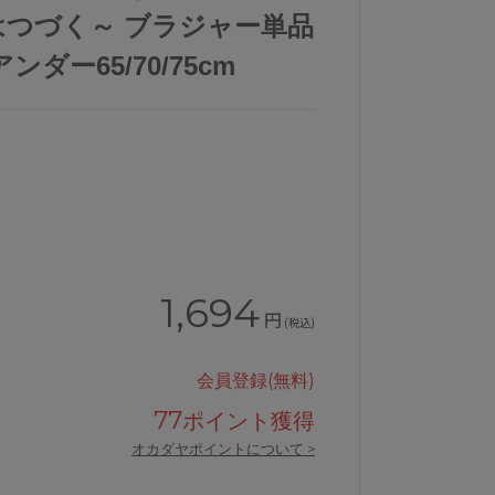
つづく～ ブラジャー単品
ンダー65/70/75cm
1,694
円
(税込)
FカップJB2000
ウンナナクールリボンブラブラジャー単品
会員登録(無料)
77
ポイント獲得
オカダヤポイントについて >