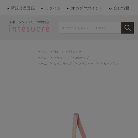
新規会員登録
ログイン
オカダヤポイント
会社情報
下着・ランジェリーの専門店
>
>
ホーム
目的
谷間メイク
>
>
ホーム
ブラタイプ
3/4カップ
>
>
>
ホーム
大きいサイズ
ブラジャー
Ｆカップ以上