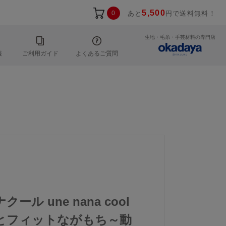
5,500
0
あと
円で送料無料！
生地・毛糸・手芸材料の専門店
報
ご利用ガイド
よくあるご質問
ール une nana cool
とフィットながもち～動