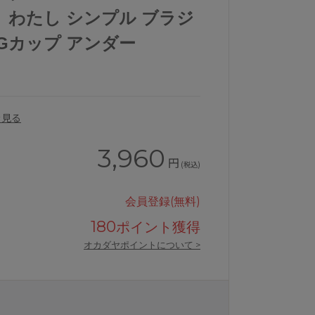
、わたし シンプル ブラジ
FGカップ アンダー
を見る
3,960
円
(税込)
会員登録(無料)
180
ポイント獲得
オカダヤポイントについて >