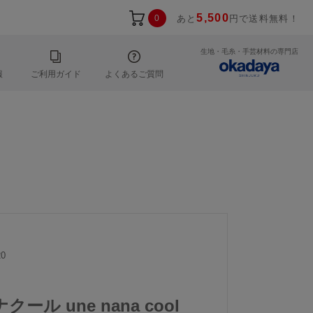
5,500
0
あと
円で送料無料！
生地・毛糸・手芸材料の専門店
報
ご利用ガイド
よくあるご質問
0
ール une nana cool