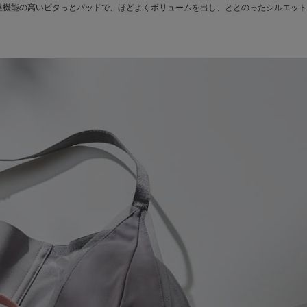
整機能の高いピタっとパッドで、ほどよくボリュームを出し、ととのったシルエット