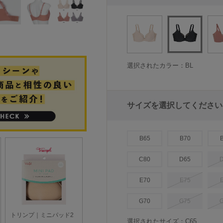
選択されたカラー：BL
サイズを選択してください
B65
B70
C80
D65
E70
E75
G70
G75
選択されたサイズ：C65