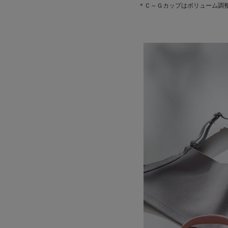
＊Ｃ～Ｇカップはボリューム調