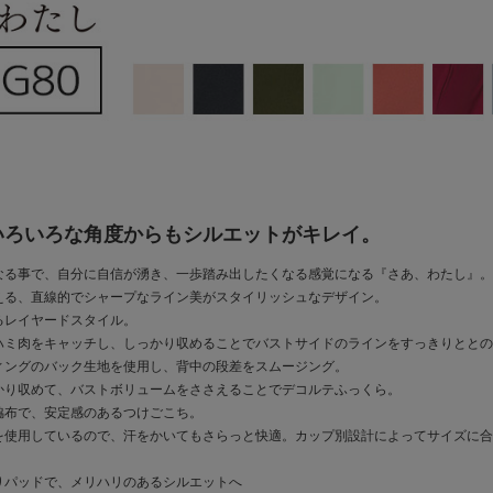
いろいろな角度からもシルエットがキレイ。
なる事で、自分に自信が湧き、一歩踏み出したくなる感覚になる『さあ、わたし』。
える、直線的でシャープなライン美がスタイリッシュなデザイン。
るレイヤードスタイル。
ハミ肉をキャッチし、しっかり収めることでバストサイドのラインをすっきりととの
ィングのバック生地を使用し、背中の段差をスムージング。
かり収めて、バストボリュームをささえることでデコルテふっくら。
脇布で、安定感のあるつけごこち。
を使用しているので、汗をかいてもさらっと快適。カップ別設計によってサイズに合
りパッドで、メリハリのあるシルエットへ