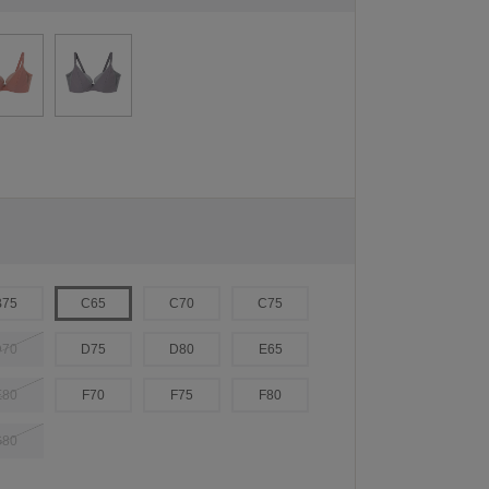
B75
C65
C70
C75
D70
D75
D80
E65
E80
F70
F75
F80
G80