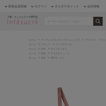
新規会員登録
ログイン
オカダヤポイント
会社情報
下着・ランジェリーの専門店
>
>
ホーム
アンテシュクレ オンラインショップ
ブラジャー・ブラセ
>
>
ホーム
ブランド
ウンナナクール
>
>
ホーム
目的
サイドすっきり
>
>
ホーム
目的
デコルテふっくら
>
>
ホーム
目的
背中すっきり