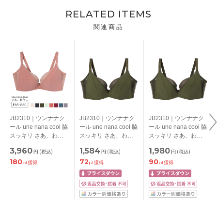
RELATED ITEMS
関連商品
JB2310｜ウンナナク
JB2310｜ウンナナク
JB2310｜ウンナナク
ール une nana cool 脇
ール une nana cool 脇
ール une nana cool 脇
スッキリ さあ、わた
スッキリ さあ、わた
スッキリ さあ、わた
し シンプル ブラジャ
し シンプル ブラジャ
し シンプル ブラジャ
3,960
1,584
1,980
円
(税込)
円
(税込)
円
(税込)
ー単品 BCDEFGカッ
ー単品 BCDEFGカッ
ー単品 BCDEFGカッ
180
72
90
プ アンダー
プ アンダー
プ アンダー
pt獲得
pt獲得
pt獲得
65/70/75/80cm
65/70/75/80cm
65/70/75/80cm