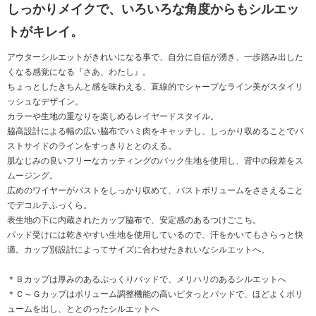
しっかりメイクで、いろいろな角度からもシルエッ
トがキレイ。
アウターシルエットがきれいになる事で、自分に自信が湧き、一歩踏み出した
くなる感覚になる『さあ、わたし』。
ちょっとしたきちんと感を味わえる、直線的でシャープなライン美がスタイリ
ッシュなデザイン。
カラーや生地の重なりを楽しめるレイヤードスタイル。
脇高設計による幅の広い脇布でハミ肉をキャッチし、しっかり収めることでバ
ストサイドのラインをすっきりととのえる。
肌なじみの良いフリーなカッティングのバック生地を使用し、背中の段差をス
ムージング。
広めのワイヤーがバストをしっかり収めて、バストボリュームをささえること
でデコルテふっくら。
表生地の下に内蔵されたカップ脇布で、安定感のあるつけごこち。
パッド受けには乾きやすい生地を使用しているので、汗をかいてもさらっと快
適。カップ別設計によってサイズに合わせたきれいなシルエットへ。
＊Ｂカップは厚みのあるぷっくりパッドで、メリハリのあるシルエットへ
＊Ｃ～Ｇカップはボリューム調整機能の高いピタっとパッドで、ほどよくボリ
ュームを出し、ととのったシルエットへ