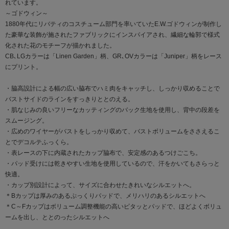
れています。
～ゴドウィン～
1880年代にリバティのコスチューム部門を率いていたE.W.ゴドウィンが制作し
た豪華な装飾が施されたファブリックにインスパイアされ、繊細な輪郭で様式
化された花のモチーフが描かれました。
CB､LGカラーは「Linen Garden」柄、GR､OVカラーは「Juniper」柄をレース
にプリント。
・脇高設計による幅の広い脇布でハミ肉をキャッチし、しっかり収めることで
バストサイドのラインをすっきりととのえる。
・肌なじみの良いフリーなカッティングのバック生地を使用し、背中の段差を
スムージング。
・広めのワイヤーがバストをしっかり収めて、バストボリュームをささえるこ
とでデコルテふっくら。
・表レースの下に内蔵されたカップ脇布で、安定感のあるつけごこち。
・パッド受けには乾きやすい生地を使用しているので、汗をかいてもさらっと
快適。
・カップ別設計によって、サイズに合わせたきれいなシルエットへ。
＊Bカップは厚みのあるぷっくりパッドで、メリハリのあるシルエットへ
＊C～Fカップはボリューム調整機能の高いピタッとパッドで、ほどよくボリュ
ームを出し、ととのったシルエットへ