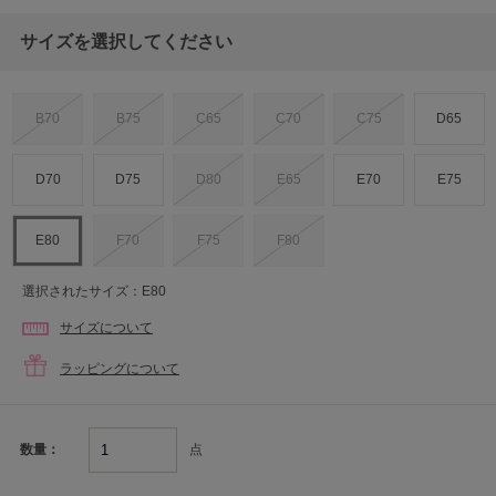
サイズを選択してください
B70
B75
C65
C70
C75
D65
D70
D75
D80
E65
E70
E75
E80
F70
F75
F80
選択されたサイズ：E80
サイズについて
ラッピングについて
点
数量：