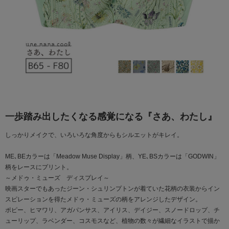
一歩踏み出したくなる感覚になる『さあ、わたし』
しっかりメイクで、いろいろな角度からもシルエットがキレイ。
ME､BEカラーは「Meadow Muse Display」柄、YE､BSカラーは「GODWIN」
柄をレースにプリント。
～メドゥ・ミューズ ディスプレイ～
映画スターでもあったジーン・シュリンプトンが着ていた花柄の衣装からイン
スピレーションを得たメドゥ・ミューズの柄をアレンジしたデザイン。
ポピー、ヒマワリ、アガパンサス、アイリス、デイジー、スノードロップ、チ
ューリップ、ラベンダー、コスモスなど、植物の数々が繊細なイラストで描か