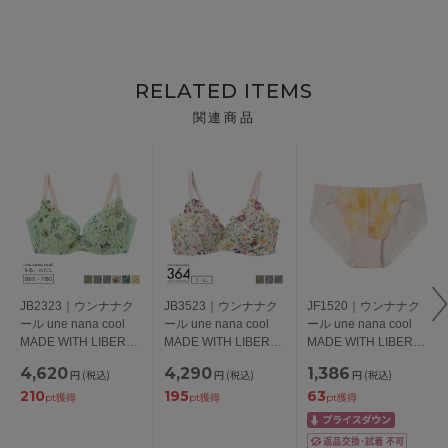
RELATED ITEMS
関連商品
JB2323｜ウンナナク
JB3523｜ウンナナク
JF1520｜ウンナナク
ール une nana cool
ール une nana cool
ール une nana cool
MADE WITH LIBERTY
MADE WITH LIBERTY
MADE WITH LIBERTY
FABRIC さあ、わたし
FABRIC 364 レース ノ
FABRIC レース スタン
4,620
4,290
1,386
円
(税込)
円
(税込)
円
(税込)
レース ブラジャー単
ンワイヤーブラ
ダードショーツ M/L
210
195
63
品 BCDEFカップ アン
S/M/L/LL
pt獲得
pt獲得
pt獲得
ダー 65/70/75/80cm