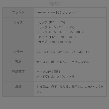
spec
ブランド
une nana cool [ウンナナクール]
サイズ
Bカップ（B70・B75）
Cカップ（C65・C70・C75）
Dカップ（D65・D70・D75・D80）
Eカップ（E65・E70・E75・E80）
Fカップ（F70・F75・F80）
カラー
CB・GR・LG・OV・BE・BS・ME・YE
素材
ナイロン、ポリウレタン、ポリエステル
詳細事項
ホック２段３調節
パッド受けあり／パッドあり
洗濯
お洗濯は、必ず「取り扱い表示」にしたがってくだ
さい。