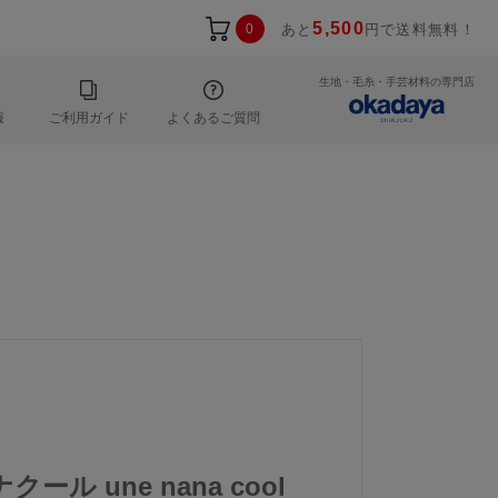
5,500
0
あと
円で送料無料！
生地・毛糸・手芸材料の専門店
報
ご利用ガイド
よくあるご質問
ール une nana cool