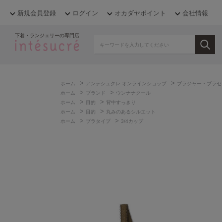
新規会員登録
ログイン
オカダヤポイント
会社情報
下着・ランジェリーの専門店
>
>
ホーム
アンテシュクレ オンラインショップ
ブラジャー・ブラセ
>
>
ホーム
ブランド
ウンナナクール
>
>
ホーム
目的
背中すっきり
>
>
ホーム
目的
丸みのあるシルエット
>
>
ホーム
ブラタイプ
3/4カップ