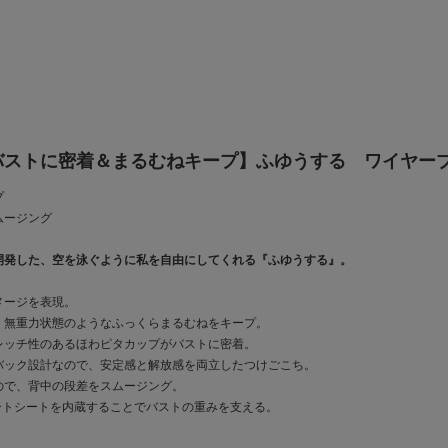
バストに密着＆まるむねキープ】ふゆうする ワイヤー
プ
ムージング
開発した、空を泳ぐように私を自由にしてくれる『ふゆうする』。
メージを表現。
、無重力状態のようなふっくらまるむねをキープ。
レッチ性のあるほわピタカップがバストに密着。
バック設計なので、安定感と解放感を両立したつけごこち。
ので、背中の段差をスムージング。
サポートシートを内蔵することでバストの重みを支える。