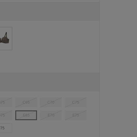
B75
C65
C70
C75
D75
E65
E70
E75
F75