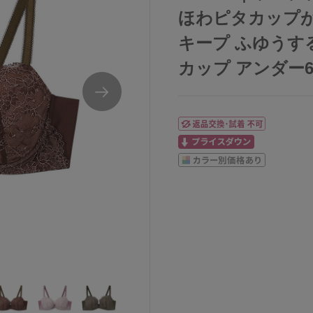
ほわピタカップ
キープ ふゆうする
カップ アンダー65/
DEFカップJB2400
ウンナナクールunenanacoolふゆうするブラジ