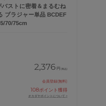
がバストに密着＆まるむね
 ブラジャー単品 BCDEF
70/75cm
2,376
円
(税込)
会員登録(無料)
ャー単品BCDEFカップJB2400
ウンナナクールunenanacoolふゆう
108
ポイント獲得
オカダヤポイントについて >