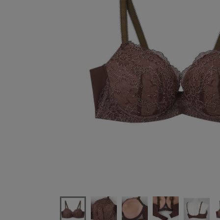
ウンナナクールunenanacoolふゆうするブラジャー単品BC