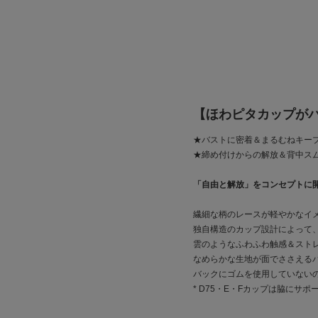
【ほわピタカップが
★バストに密着＆まるむねキー
★締め付けからの解放＆背中ス
「自由と解放」をコンセプトに
繊細な柄のレースが軽やかなイ
独自構造のカップ設計によって
雲のようなふわふわ触感＆スト
なめらかな生地が面でささえる
バックにゴムを使用していない
* D75・E・Fカップは脇に