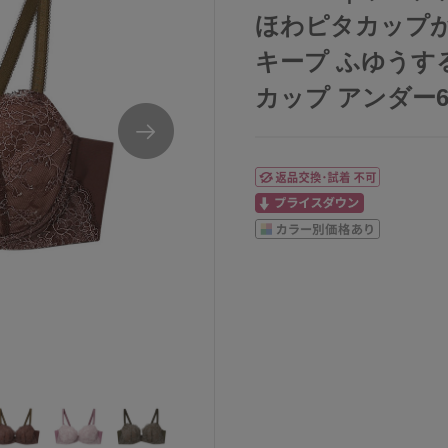
ほわピタカップ
キープ ふゆうする
カップ アンダー65/
DEFカップJB2400
ウンナナクールunenanacoolふゆうするブラジ