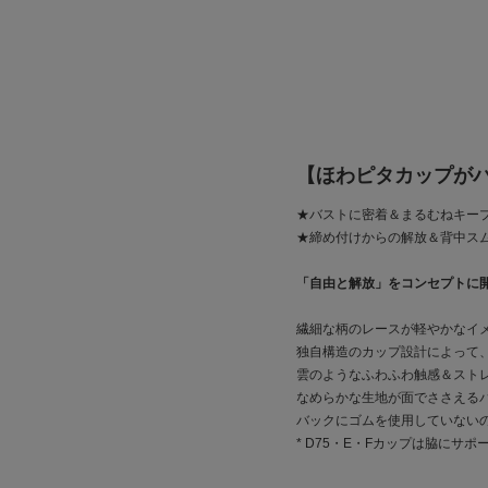
【ほわピタカップが
★バストに密着＆まるむねキー
★締め付けからの解放＆背中ス
「自由と解放」をコンセプトに
繊細な柄のレースが軽やかなイ
独自構造のカップ設計によって
雲のようなふわふわ触感＆スト
なめらかな生地が面でささえる
バックにゴムを使用していない
* D75・E・Fカップは脇に