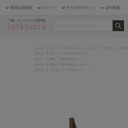
新規会員登録
ログイン
オカダヤポイント
会社情報
下着・ランジェリーの専門店
>
>
ホーム
アンテシュクレ オンラインショップ
ブラジャー・ブラセ
>
>
ホーム
ブランド
ウンナナクール
>
>
ホーム
目的
背中すっきり
>
>
ホーム
目的
丸みのあるシルエット
>
>
ホーム
ブラタイプ
3/4カップ