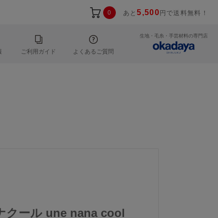
5,500
0
あと
円で送料無料！
生地・毛糸・手芸材料の専門店
報
ご利用ガイド
よくあるご質問
ール une nana cool