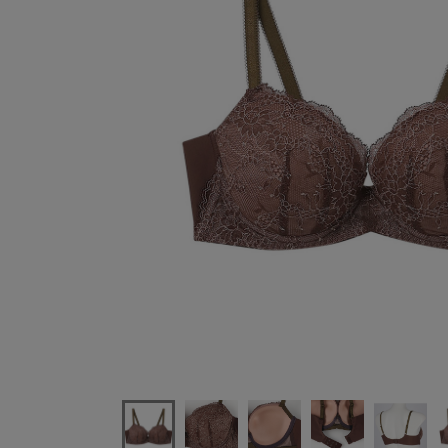
ウンナナクールunenanacoolふゆうするブラジャー単品BC