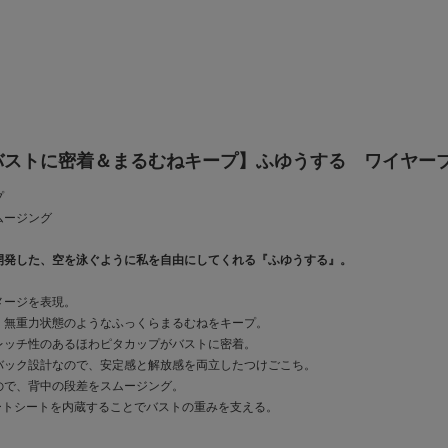
バストに密着＆まるむねキープ】ふゆうする ワイヤー
プ
ムージング
開発した、空を泳ぐように私を自由にしてくれる『ふゆうする』。
メージを表現。
、無重力状態のようなふっくらまるむねをキープ。
レッチ性のあるほわピタカップがバストに密着。
バック設計なので、安定感と解放感を両立したつけごこち。
ので、背中の段差をスムージング。
サポートシートを内蔵することでバストの重みを支える。