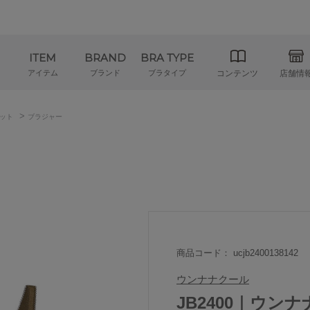
ITEM
BRAND
BRA TYPE
アイテム
ブランド
ブラタイプ
コンテンツ
店舗情
>
ット
ブラジャー
商品コード： ucjb2400138142
ウンナナクール
JB2400｜ウンナナク