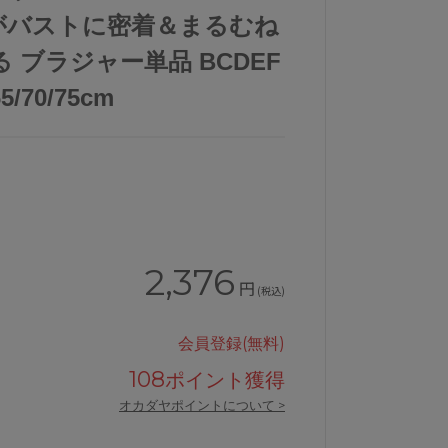
がバストに密着＆まるむね
 ブラジャー単品 BCDEF
70/75cm
2,376
円
(税込)
会員登録(無料)
ャー単品BCDEFカップJB2400
ウンナナクールunenanacoolふゆう
108
ポイント獲得
オカダヤポイントについて >