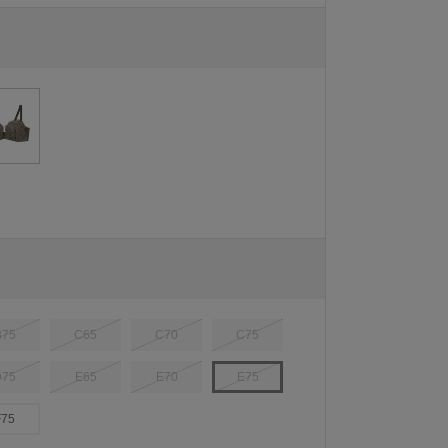
B75
C65
C70
C75
D75
E65
E70
E75
F75